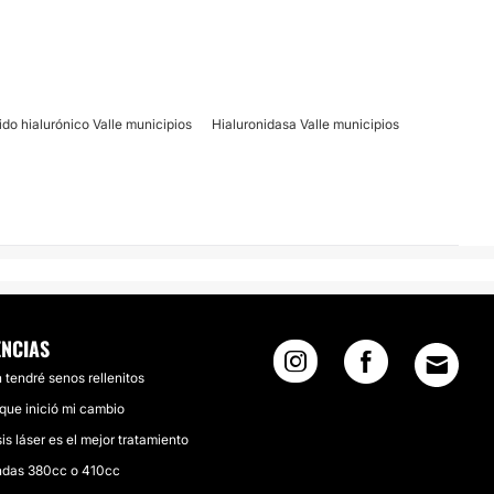
ido hialurónico Valle municipios
Hialuronidasa Valle municipios
ENCIAS
n tendré senos rellenitos
 que inició mi cambio
sis láser es el mejor tratamiento
das 380cc o 410cc