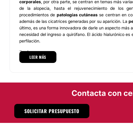
corporales
, por otra parte, se centran en temas más varia
de la alopecia, hasta el rejuvenecimiento de los gen
procedimientos de
patologías cutáneas
se centran en com
además de las cicatrices generadas por su aparición. La
pe
último, es una forma innovadora de darle un aspecto más atr
necesidad del ingreso a quirófano. El ácido hialurónico es
perfilación.
Equipos
LEER MÁS
Hay dos características que hacen que la doctora sea la
equipo de trabajo
y las técnicas aplicadas. En el primero 
de apoyo, compuesto por los mejores profesionales, di
atención cálida y clara para con el paciente. Luego 
tratamientos estéticos
, resaltantes por ser los más in
Contacta con ce
logrando así resultados más detallados y con niveles 
paciente.
SOLICITAR PRESUPUESTO
Ubicación
La doctora Anna Paola dispone de un moderno y elegante 
la ciudad de Tuluá, en una ubicación céntrica, con fácil acc