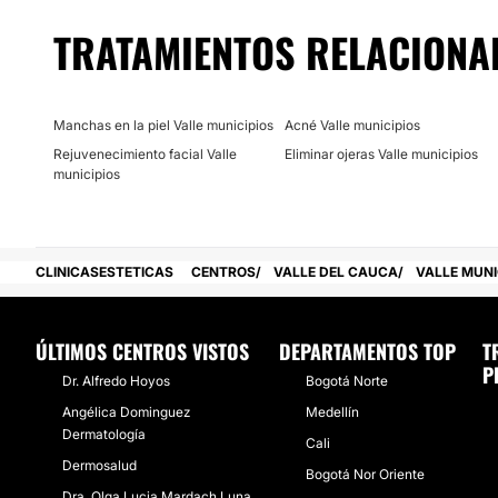
TRATAMIENTOS RELACIONA
Posibilidad de videoconsulta:
No
Financiación o facilidades de pago:
Manchas en la piel Valle municipios
Acné Valle municipios
Rejuvenecimiento facial Valle
Eliminar ojeras Valle municipios
No
municipios
CLINICASESTETICAS
CENTROS
VALLE DEL CAUCA
VALLE MUNI
ÚLTIMOS CENTROS VISTOS
DEPARTAMENTOS TOP
T
P
Dr. Alfredo Hoyos
Bogotá Norte
Angélica Dominguez
Medellín
Dermatología
Cali
Dermosalud
Bogotá Nor Oriente
Dra. Olga Lucia Mardach Luna