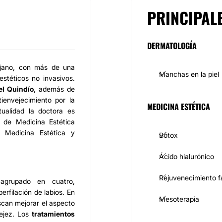
PRINCIPAL
DERMATOLOGÍA
jano, con más de una
Manchas en la piel
estéticos no invasivos.
el Quindío
, además de
ienvejecimiento por la
MEDICINA ESTÉTICA
ualidad la doctora es
 de Medicina Estética
e Medicina Estética y
Bótox
Ácido hialurónico
Rejuvenecimiento f
agrupado en cuatro,
erfilación de labios. En
Mesoterapia
scan mejorar el aspecto
vejez. Los
tratamientos