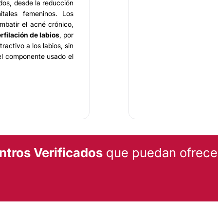
dos, desde la reducción
itales femeninos. Los
batir el acné crónico,
rfilación de labios
, por
activo a los labios, sin
 el componente usado el
 mejor en su labor: el
nos referimos a un grupo
spuesto a ofrecer una
tenemos las
técnicas y
novadores del mercado,
ntros Verificados
que puedan ofrecert
de dolor mínimo en el
consultorio privado en
eso vehicular.