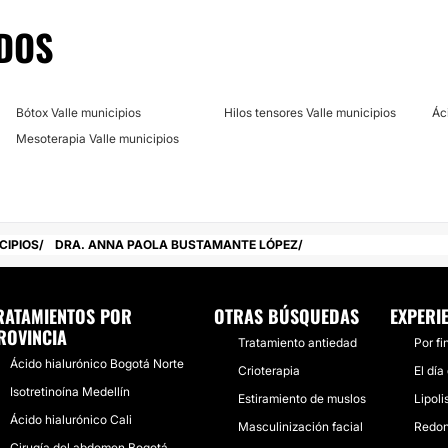
DOS
Bótox Valle municipios
Hilos tensores Valle municipios
Ác
Mesoterapia Valle municipios
CIPIOS
DRA. ANNA PAOLA BUSTAMANTE LÓPEZ
RATAMIENTOS POR
OTRAS BÚSQUEDAS
EXPERI
ROVINCIA
Tratamiento antiedad
Por fi
Ácido hialurónico Bogotá Norte
Crioterapia
El día
Isotretinoína Medellín
Estiramiento de muslos
Lipoli
Ácido hialurónico Cali
Masculinización facial
Redon
Cirugía del abdomen Bogotá