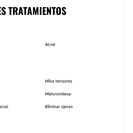
ES TRATAMIENTOS
Acné
Hilos tensores
Hialuronidasa
acial
Eliminar ojeras