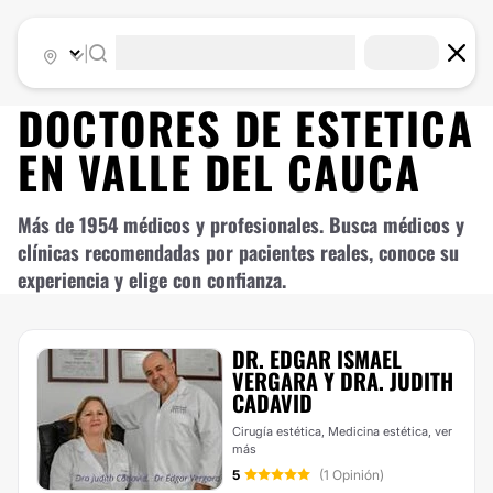
|
DOCTORES DE
ESTETICA
EN
VALLE DEL CAUCA
Más de 1954 médicos y profesionales. Busca médicos y
clínicas recomendadas por pacientes reales, conoce su
experiencia y elige con confianza.
DR. EDGAR ISMAEL
VERGARA Y DRA. JUDITH
CADAVID
Cirugía estética, Medicina estética,
ver
más
5
(1 Opinión)