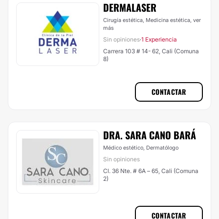
DERMALASER
Cirugía estética, Medicina estética,
ver
más
Sin opiniones
1 Experiencia
·
Carrera 103 # 14- 62, Cali (Comuna
8)
CONTACTAR
DRA. SARA CANO BARÁ
Médico estético, Dermatólogo
Sin opiniones
Cl. 36 Nte. # 6A – 65, Cali (Comuna
2)
CONTACTAR