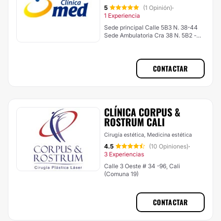
5
(1 Opinión)
·
1 Experiencia
Sede principal Calle 5B3 N. 38-44
Sede Ambulatoria Cra 38 N. 5B2 -
34, Cali (Comuna 2)
CONTACTAR
CLÍNICA CORPUS &
ROSTRUM CALI
Cirugía estética, Medicina estética
4.5
(10 Opiniones)
·
3 Experiencias
Calle 3 Oeste # 34 -96, Cali
(Comuna 19)
CONTACTAR