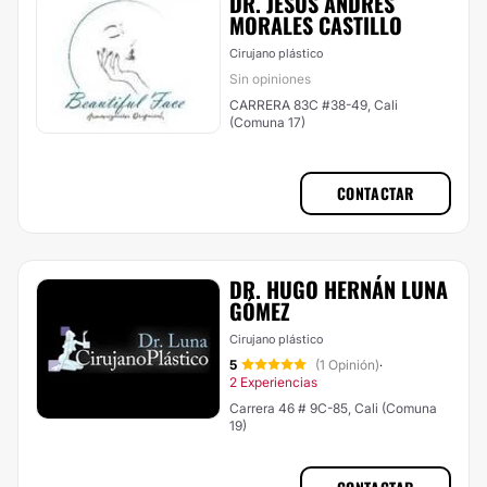
DR. JESÚS ANDRÉS
MORALES CASTILLO
Cirujano plástico
Sin opiniones
CARRERA 83C #38-49, Cali
(Comuna 17)
CONTACTAR
DR. HUGO HERNÁN LUNA
GÓMEZ
Cirujano plástico
5
(1 Opinión)
·
2 Experiencias
Carrera 46 # 9C-85, Cali (Comuna
19)