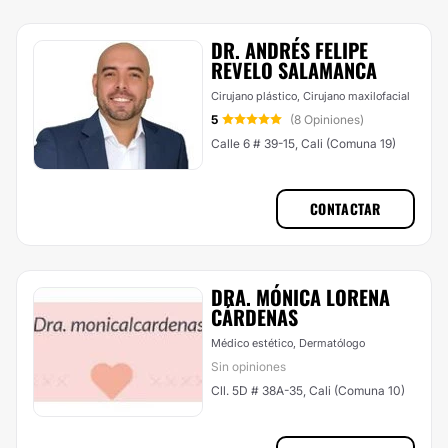
DR. ANDRÉS FELIPE
REVELO SALAMANCA
Cirujano plástico, Cirujano maxilofacial
5
(8 Opiniones)
Calle 6 # 39-15, Cali (Comuna 19)
CONTACTAR
DRA. MÓNICA LORENA
CÁRDENAS
Médico estético, Dermatólogo
Sin opiniones
Cll. 5D # 38A-35, Cali (Comuna 10)