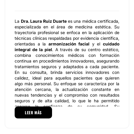
La
Dra. Laura Ruiz Duarte
es una médica certificada,
especializada en el área de medicina estética. Su
trayectoria profesional se enfoca en la aplicación de
técnicas clínicas respaldadas por evidencia científica,
orientadas a la
armonización facial
y el
cuidado
integral de la piel
. A través de su centro estético,
combina conocimientos médicos con formación
continua en procedimientos innovadores, asegurando
tratamientos seguros y adaptados a cada paciente.
En su consulta, brinda servicios innovadores con
calidez, ideal para aquellos pacientes que quieren
algo más personal. Su enfoque se caracteriza por la
atención cercana, la actualización constante en
nuevas tendencias y el compromiso con resultados
seguros y de alta calidad, lo que le ha permitido
ganarse la confianza de su comunidad. Su
compromiso con la actualización académica y la ética
LEER MÁS
profesional respalda su reputación como una
especialista confiable dentro de su campo.
Especialidades