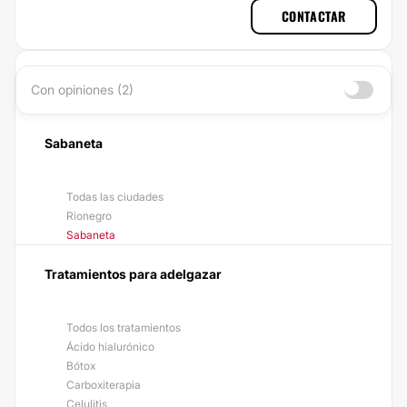
CONTACTAR
Con opiniones (2)
Sabaneta
Todas las ciudades
Rionegro
Sabaneta
Tratamientos para adelgazar
Todos los tratamientos
Ácido hialurónico
Bótox
Carboxiterapia
Celulitis