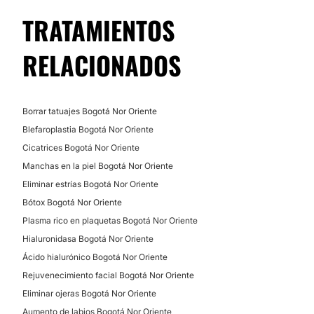
DERMATOLOGÍA
TRATAMIENTOS
Lunares
RELACIONADOS
Verrugas
Cicatrices
Manchas en la piel
Borrar tatuajes Bogotá Nor Oriente
Acné
Blefaroplastia Bogotá Nor Oriente
Alopecia
Cicatrices Bogotá Nor Oriente
Hiperhidrosis
Manchas en la piel Bogotá Nor Oriente
Eliminar estrías Bogotá Nor Oriente
Bótox Bogotá Nor Oriente
Plasma rico en plaquetas Bogotá Nor Oriente
Hialuronidasa Bogotá Nor Oriente
Ácido hialurónico Bogotá Nor Oriente
Rejuvenecimiento facial Bogotá Nor Oriente
Eliminar ojeras Bogotá Nor Oriente
Aumento de labios Bogotá Nor Oriente