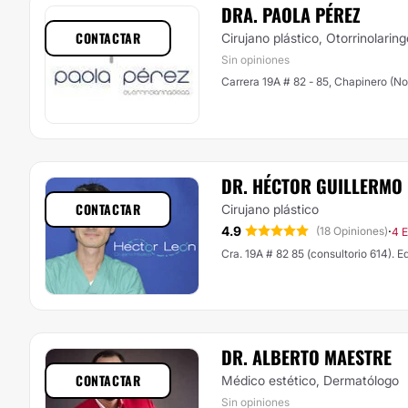
DRA. PAOLA PÉREZ
CONTACTAR
Cirujano plástico, Otorrinolarin
Sin opiniones
Carrera 19A # 82 - 85, Chapinero (No
DR. HÉCTOR GUILLERMO
CONTACTAR
Cirujano plástico
4.9
·
(18 Opiniones)
4 E
Cra. 19A # 82 85 (consultorio 614). 
DR. ALBERTO MAESTRE
CONTACTAR
Médico estético, Dermatólogo
Sin opiniones