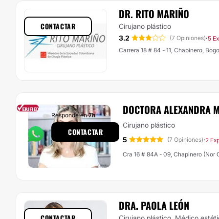
DR. RITO MARIÑO
CONTACTAR
Cirujano plástico
3.2
·
(7 Opiniones)
5 E
Carrera 18 # 84 - 11, Chapinero, Bog
DOCTORA ALEXANDRA 
Responde en
7h
Cirujano plástico
CONTACTAR
5
·
(7 Opiniones)
2 Ex
Cra 16 # 84A - 09, Chapinero (Nor 
DRA. PAOLA LEÓN
CONTACTAR
Cirujano plástico, Médico estét