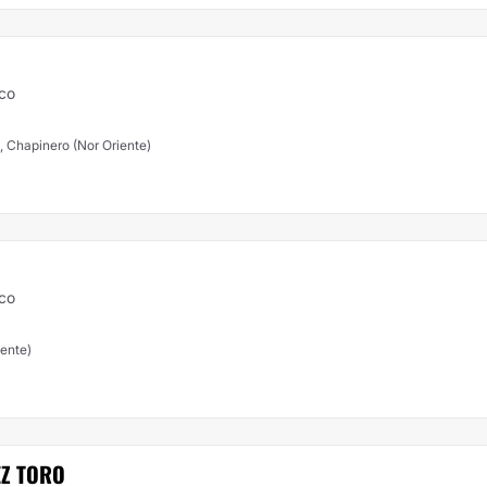
ico
, Chapinero (Nor Oriente)
ico
iente)
EZ TORO