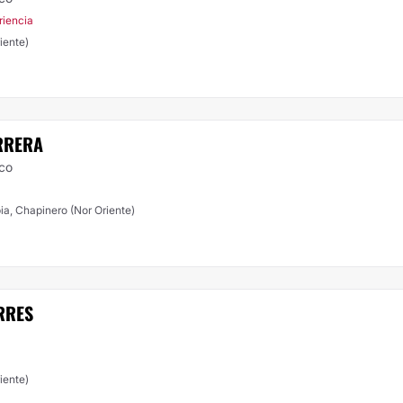
riencia
iente)
RRERA
ico
ia, Chapinero (Nor Oriente)
RRES
iente)