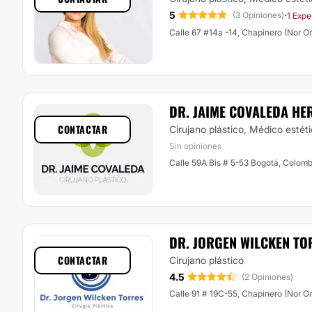
5
·
(3 Opiniones)
1 Expe
Calle 67 #14a -14, Chapinero (Nor Or
DR. JAIME COVALEDA HE
CONTACTAR
Cirujano plástico, Médico estét
Sin opiniones
Calle 59A Bis # 5-53 Bogotá, Colomb
DR. JORGEN WILCKEN TO
CONTACTAR
Cirujano plástico
4.5
(2 Opiniones)
Calle 91 # 19C-55, Chapinero (Nor Or