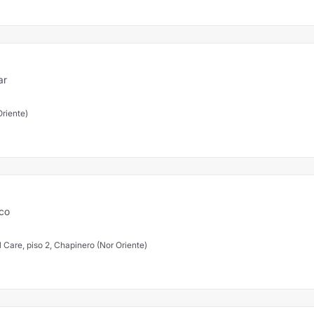
ar
Oriente)
ico
l Care, piso 2, Chapinero (Nor Oriente)