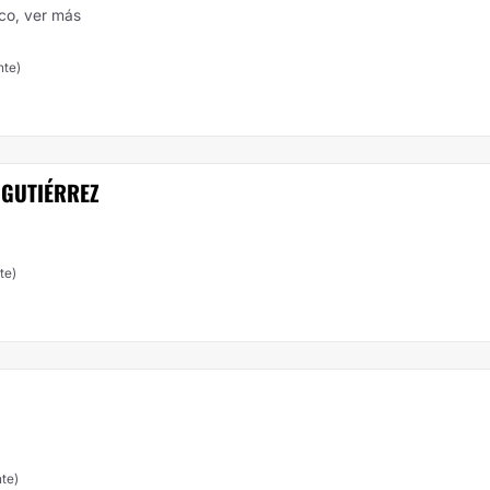
ico,
ver más
nte)
 GUTIÉRREZ
te)
te)