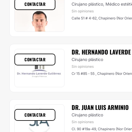
CONTACTAR
Cirujano plástico, Médico estét
Sin opiniones
Calle 51 # 4-62, Chapinero (Nor Orie
DR. HERNANDO LAVERDE
CONTACTAR
Cirujano plástico
Sin opiniones
Cr 15 #85 - 55 , Chapinero (Nor Orien
DR. JUAN LUIS ARMINIO
CONTACTAR
Cirujano plástico
Sin opiniones
Cl. 90 #19a-49, Chapinero (Nor Orien