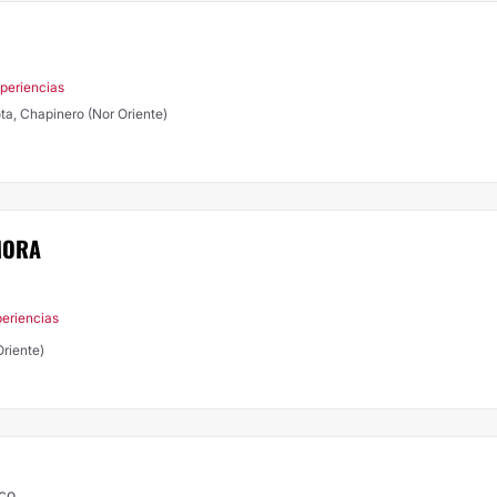
xperiencias
ota, Chapinero (Nor Oriente)
MORA
periencias
Oriente)
ico