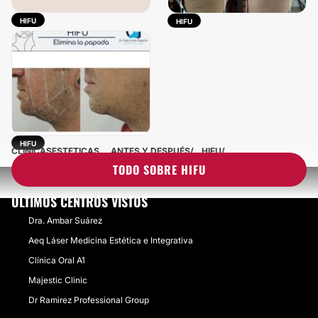
HIFU
HIFU
HIFU
CLINICASESTETICAS
ANTES Y DESPUÉS
HIFU
TODO SOBRE HIFU
ÚLTIMOS CENTROS VISTOS
Dra. Ambar Suárez
Aeq Láser Medicina Estética e Integrativa
Clínica Oral A1
Majestic Clinic
Dr Ramirez Professional Group