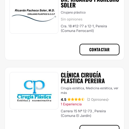
SOLER
Cirujano plástico
Sin opiniones
Cra. 18 #12-77 a 12-1, Pereira
(Comuna Ferrocarril)
CONTACTAR
CLÍNICA CIRUGÍA
PLÁSTICA PEREIRA
Cirugía estética, Medicina estética,
ver
más
4.5
(2 Opiniones)
·
1 Experiencia
Carrera 15 Nª 12-73 , Pereira
(Comuna El Jardín)