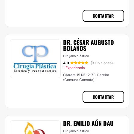
CONTACTAR
DR. CÉSAR AUGUSTO
BOLAÑOS
Cirujano plástico
4.9
(3 Opiniones)
·
1 Experiencia
Carrera 15 Nª 12-73, Pereira
(Comuna Consota)
CONTACTAR
DR. EMILIO AÚN DAU
Cirujano plástico