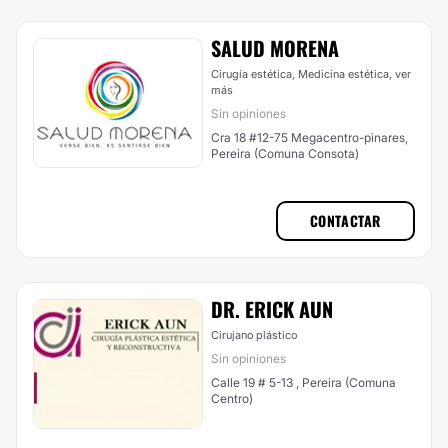
SALUD MORENA
Cirugía estética, Medicina estética,
ver
más
Sin opiniones
Cra 18 #12-75 Megacentro-pinares,
Pereira (Comuna Consota)
CONTACTAR
DR. ERICK AUN
Cirujano plástico
Sin opiniones
Calle 19 # 5-13 , Pereira (Comuna
Centro)