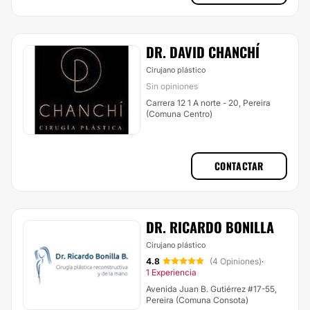
DR. DAVID CHANCHÍ
Cirujano plástico
Sin opiniones
Carrera 12 1 A norte - 20, Pereira
(Comuna Centro)
CONTACTAR
DR. RICARDO BONILLA
Cirujano plástico
4.8
(4 Opiniones)
·
1 Experiencia
Avenida Juan B. Gutiérrez #17-55,
Pereira (Comuna Consota)