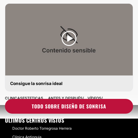
Consigue la sonrisa ideal
DISEÑO DE SONRISA
CLINICASESTETICAS
ANTES Y DESPUÉS
VÍDEOS
TODO SOBRE DISEÑO DE SONRISA
ÚLTIMOS CENTROS VISTOS
Doctor Roberto Torregrosa Herrera
Clínica Antioquia