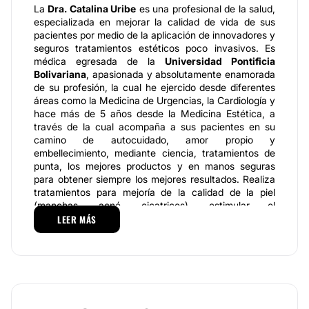
La
Dra. Catalina Uribe
es una profesional de la salud,
especializada en mejorar la calidad de vida de sus
pacientes por medio de la aplicación de innovadores y
seguros tratamientos estéticos poco invasivos. Es
médica egresada de la
Universidad Pontificia
Bolivariana
, apasionada y absolutamente enamorada
de su profesión, la cual he ejercido desde diferentes
áreas como la Medicina de Urgencias, la Cardiología y
hace más de 5 años desde la Medicina Estética, a
través de la cual acompaña a sus pacientes en su
camino de autocuidado, amor propio y
embellecimiento, mediante ciencia, tratamientos de
punta, los mejores productos y en manos seguras
para obtener siempre los mejores resultados. Realiza
tratamientos para mejoría de la calidad de la piel
(manchas, acné, cicatrices), estimular el
rejuvenecimiento y resaltar los atractivos naturales
LEER MÁS
de las personas.
Especialidades
Todos los procedimientos que ofrece la doctora se
caracterizan por:
Ser personalizados
, como cada
caso es diferente, se lleva a cabo un plan de