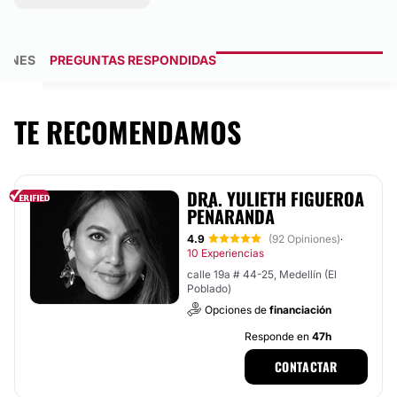
GENES
PREGUNTAS RESPONDIDAS
TE RECOMENDAMOS
DRA. YULIETH FIGUEROA
PEÑARANDA
4.9
(92 Opiniones)
·
10 Experiencias
calle 19a # 44-25, Medellín (El
Poblado)
Opciones de
financiación
Responde en
47h
CONTACTAR