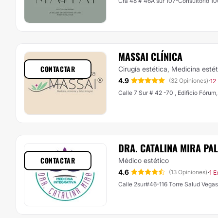
Cra 48 # 46A sur 107-Consultorio 100
MASSAI CLÍNICA
CONTACTAR
Cirugía estética, Medicina esté
4.9
·
(32 Opiniones)
12
Calle 7 Sur # 42 -70 , Edificio Fórum
DRA. CATALINA MIRA PA
CONTACTAR
Médico estético
4.6
·
(13 Opiniones)
1 E
Calle 2sur#46-116 Torre Salud Vegas,