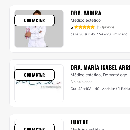
DRA. YADIRA
CONTACTAR
Médico estético
5
(1 Opinión)
calle 30 sur No. 45A - 26, Envigado
DRA. MARÍA ISABEL AR
CONTACTAR
Médico estético, Dermatólogo
Sin opiniones
Cra. 48 #19A – 40, Medellín (El Pobl
LUVENT
CONTACTAR
Medicina estética