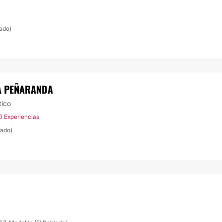
lado)
A PEÑARANDA
tico
0 Experiencias
lado)