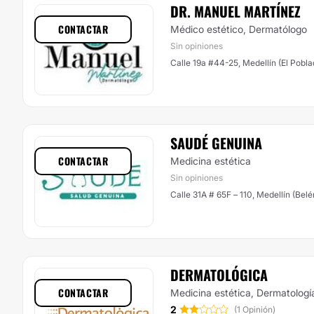
DR. MANUEL MARTÍNEZ
CONTACTAR
Médico estético, Dermatólogo
Sin opiniones
Calle 19a #44-25, Medellín (El Pobla
SAUDÉ GENUINA
CONTACTAR
Medicina estética
Sin opiniones
Calle 31A # 65F – 110, Medellín (Belé
DERMATOLÓGICA
CONTACTAR
Medicina estética, Dermatologí
2
(1 Opinión)