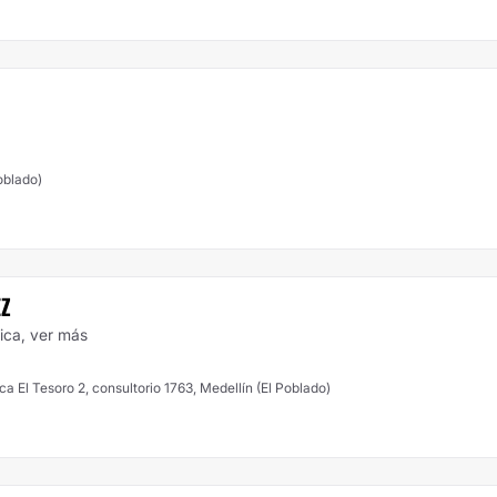
oblado)
EZ
tica,
ver más
a El Tesoro 2, consultorio 1763, Medellín (El Poblado)