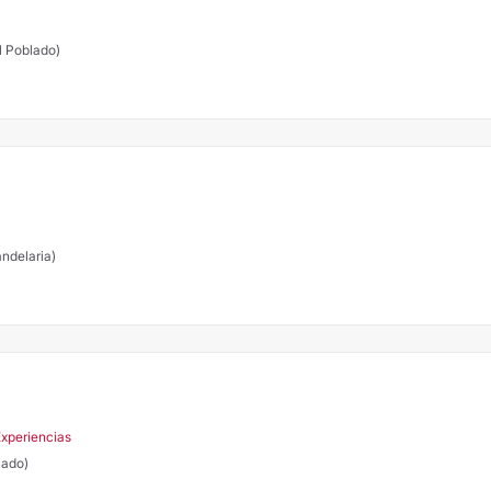
l Poblado)
andelaria)
Experiencias
lado)