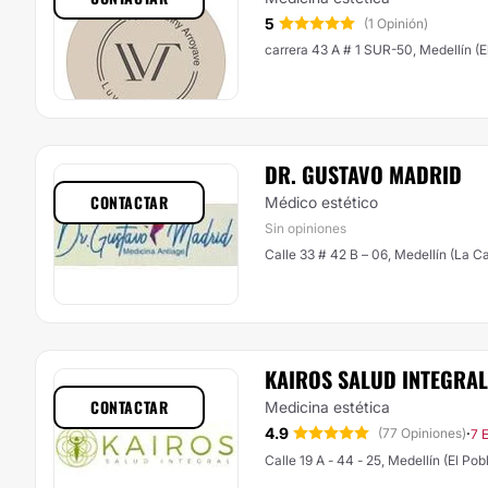
5
(1 Opinión)
carrera 43 A # 1 SUR-50, Medellín (E
DR. GUSTAVO MADRID
CONTACTAR
Médico estético
Sin opiniones
Calle 33 # 42 B – 06, Medellín (La C
KAIROS SALUD INTEGRAL
CONTACTAR
Medicina estética
4.9
·
(77 Opiniones)
7 
Calle 19 A - 44 - 25, Medellín (El Pob