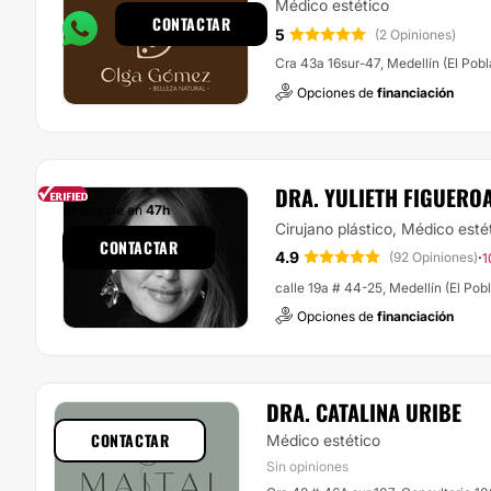
Médico estético
CONTACTAR
5
(2 Opiniones)
Cra 43a 16sur-47, Medellín (El Pob
Opciones de
financiación
DRA. YULIETH FIGUERO
Responde en
47h
Cirujano plástico, Médico esté
CONTACTAR
4.9
·
(92 Opiniones)
1
calle 19a # 44-25, Medellín (El Pob
Opciones de
financiación
DRA. CATALINA URIBE
CONTACTAR
Médico estético
Sin opiniones