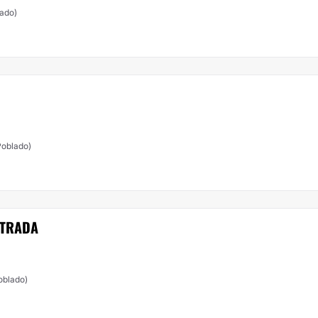
lado)
 Poblado)
STRADA
Poblado)