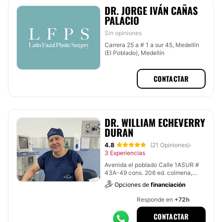
DR. JORGE IVÁN CAÑAS
PALACIO
Sin opiniones
Carrera 25 a # 1 a sur 45, Medellín
(El Poblado), Medellín
CONTACTAR
DR. WILLIAM ECHEVERRY
DURAN
4.8
(21 Opiniones)
·
3 Experiencias
Avenida el poblado Calle 1ASUR #
43A-49 cons. 206 ed. colmena,
Medellín (El Poblado)
Opciones de
financiación
Responde en
+72h
CONTACTAR