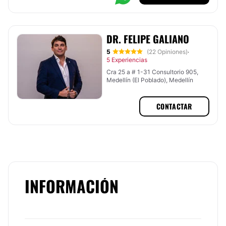
DR. FELIPE GALIANO
5
(22 Opiniones)
·
5 Experiencias
Cra 25 a # 1-31 Consultorio 905,
Medellín (El Poblado), Medellín
CONTACTAR
INFORMACIÓN