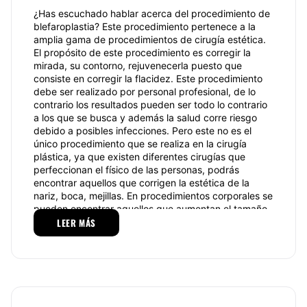
¿Has escuchado hablar acerca del procedimiento de
blefaroplastia? Este procedimiento pertenece a la
amplia gama de procedimientos de cirugía estética.
El propósito de este procedimiento es corregir la
mirada, su contorno, rejuvenecerla puesto que
consiste en corregir la flacidez. Este procedimiento
debe ser realizado por personal profesional, de lo
contrario los resultados pueden ser todo lo contrario
a los que se busca y además la salud corre riesgo
debido a posibles infecciones. Pero este no es el
único procedimiento que se realiza en la cirugía
plástica, ya que existen diferentes cirugías que
perfeccionan el físico de las personas, podrás
encontrar aquellos que corrigen la estética de la
nariz, boca, mejillas. En procedimientos corporales se
pueden encontrar aquellos que aumentan el tamaño
del busto o bien, lo reducen.
LEER MÁS
Dr. Juan Sebatián
Caicedo Luna
es un especialista en cirugía plástica,
estética, maxilofacial y de la mano; este profesional
se encarga de brindar un excelente servicio y de
llevar a cabo una amplia gama de procedimientos
estéticos que sin duda favorecen a la estética de las
personas.