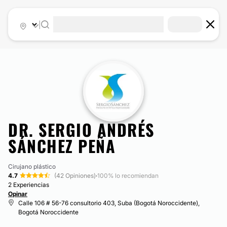
|
DR. SERGIO ANDRÉS
SÁNCHEZ PEÑA
Cirujano plástico
4.7
(42 Opiniones)
·
100% lo recomiendan
2 Experiencias
Opinar
Calle 106 # 56-76 consultorio 403, Suba (Bogotá Noroccidente),
Bogotá Noroccidente