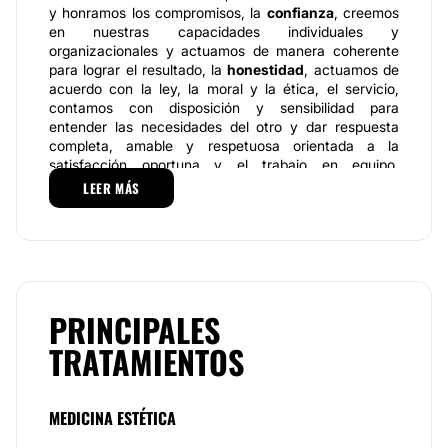
y honramos los compromisos, la
confianza
, creemos
en nuestras capacidades individuales y
organizacionales y actuamos de manera coherente
para lograr el resultado, la
honestidad
, actuamos de
acuerdo con la ley, la moral y la ética, el servicio,
contamos con disposición y sensibilidad para
entender las necesidades del otro y dar respuesta
completa, amable y respetuosa orientada a la
satisfacción oportuna y el trabajo en equipo,
compartimos conocimientos y actitudes mediante la
LEER MÁS
construcción de acuerdos para el logro de los
objetivos estratégicos.
Especialidades de la consulta
La consulta del
Dr. Sergio Andrés Sánchez Peña
pone a disposición de sus pacientes un amplio y
PRINCIPALES
actualizado portafolio de servicios y tratamientos,
TRATAMIENTOS
rejuvenecimiento facial no quirúrgico, láser, manejo
especializado del acné y sus secuelas,
microdermoabrasión con punta de diamante, anti-
envejecimiento o anti-aging, ácido hialurónico,
MEDICINA ESTÉTICA
rinomodelación vitaminización facial, toxina
botulínica, cicatrices y estrías, retiro de lunares y