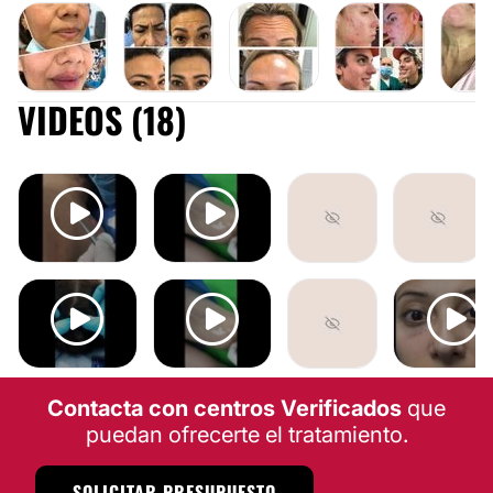
VIDEOS (18)
ÁCIDO HIALURÓNICO
BÓTOX
BÓTOX
ACNÉ
PEELI
LUNARES
VÁRICES
VÁRICES
LUNARES
VERRUGAS
VÁRICES
LUNARES
ELIMINAR OJE
Contacta con centros Verificados
que
puedan ofrecerte el tratamiento.
SOLICITAR PRESUPUESTO