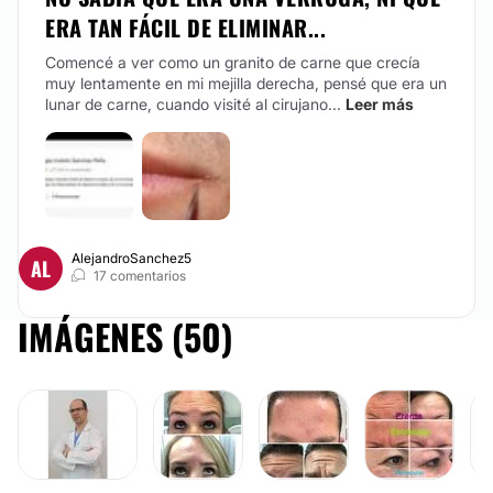
ERA TAN FÁCIL DE ELIMINAR...
Comencé a ver como un granito de carne que crecía
muy lentamente en mi mejilla derecha, pensé que era un
lunar de carne, cuando visité al cirujano...
Leer más
AlejandroSanchez5
AL
17 comentarios
IMÁGENES (50)
BÓTOX
BÓTOX
BÓTOX
B