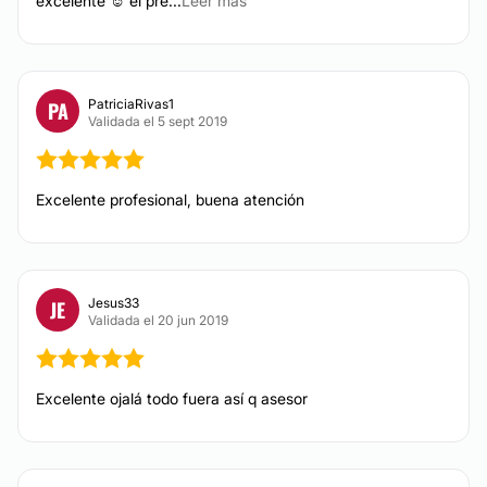
excelente ☺️ el pre...
Leer más
Trasplantes capilares
DERMATOLOGÍA
PatriciaRivas1
PA
Validada el 5 sept 2019
Lunares
Verrugas
Excelente profesional, buena atención
Cicatrices
Manchas en la piel
Acné
Jesus33
JE
Alopecia
Validada el 20 jun 2019
Hiperhidrosis
CIRUGÍA PLÁSTICA
Excelente ojalá todo fuera así q asesor
tratamientos médicos especializados en Cirugía
Plástica reconstructiva y estética realizado por
nuestros Cirujanos y todo nuestro grupo de apoyo.