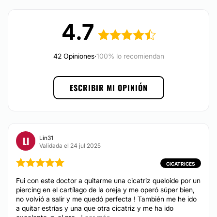
nuestros pacientes ya que esto también forma parte
Tratamientos para adelgazar
del proceso de satisfacción personal al ver los
Celulitis
4.7
resultados obtenidos.
Carboxiterapia
Localización de la consulta
Mesoterapia
42 Opiniones
·
100% lo recomiendan
La consulta del
Dr. Sergio Andrés Sánchez Peña
se
Microdermoabrasión
encuentra a su disposición en Bogotá, Colombia.
Microblading
Posibilidad de videoconsulta:
ESCRIBIR MI OPINIÓN
Sí
CIRUGÍA PLÁSTICA
Financiación o facilidades de pago:
Rinoplastia
Sí
Lin31
LI
Desde $ 10.000.000 hasta $ 20.000.000
Validada el 24 jul 2025
Métodos de pago aceptados:
Lipólisis láser
Blefaroplastia
CICATRICES
Efectivo
Lifting facial
Fui con este doctor a quitarme una cicatriz queloide por un
piercing en el cartílago de la oreja y me operó súper bien,
Levantamiento de glúteos
no volvió a salir y me quedó perfecta ! También me he ido
Mentoplastia
a quitar estrías y una que otra cicatriz y me ha ido
Implantes de cabello