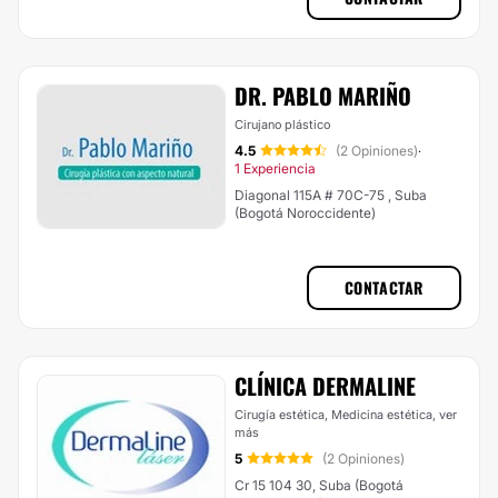
DR. PABLO MARIÑO
Cirujano plástico
4.5
(2 Opiniones)
·
1 Experiencia
Diagonal 115A # 70C-75 , Suba
(Bogotá Noroccidente)
CONTACTAR
​CLÍNICA DERMALINE
Cirugía estética, Medicina estética,
ver
más
5
(2 Opiniones)
Cr 15 104 30, Suba (Bogotá