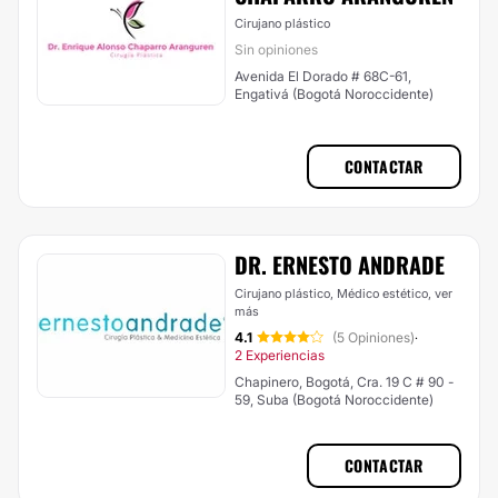
Cirujano plástico
Sin opiniones
Avenida El Dorado # 68C-61,
Engativá (Bogotá Noroccidente)
CONTACTAR
DR. ERNESTO ANDRADE
Cirujano plástico, Médico estético,
ver
más
4.1
(5 Opiniones)
·
2 Experiencias
Chapinero, Bogotá, Cra. 19 C # 90 -
59, Suba (Bogotá Noroccidente)
CONTACTAR