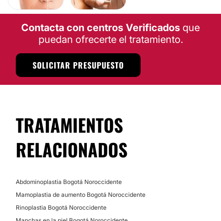
Peeling
Tratamientos para adelgazar
Contacta con centros Verificados
que
Microdermoabrasión
puedan ofrecerte el tratamiento.
SOLICITAR PRESUPUESTO
TRATAMIENTOS
RELACIONADOS
Abdominoplastia Bogotá Noroccidente
Mamoplastia de aumento Bogotá Noroccidente
Rinoplastia Bogotá Noroccidente
Manchas en la piel Bogotá Noroccidente