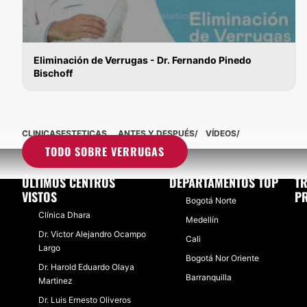
Eliminación de Verrugas - Dr. Fernando Pinedo
Bischoff
VERRUGAS
CLINICASESTETICAS
ANTES Y DESPUÉS
VÍDEOS
TODO SOBRE VERRUGAS
ÚLTIMOS CENTROS
DEPARTAMENTOS TOP
T
VISTOS
PR
Bogotá Norte
Clínica Dhara
Medellín
Dr. Victor Alejandro Ocampo
Cali
Largo
Bogotá Nor Oriente
Dr. Harold Eduardo Olaya
Barranquilla
Martinez
Dr. Luis Ernesto Oliveros