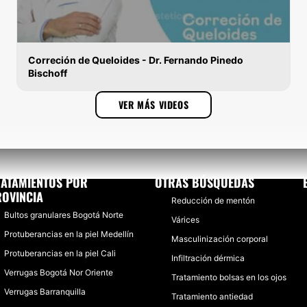
Correción de Queloides - Dr. Fernando Pinedo
Bischoff
VERRUGAS
VER MÁS VIDEOS
RATAMIENTOS POR
OTRAS BÚSQUEDAS
OVINCIA
Reducción de mentón
Bultos granulares Bogotá Norte
Várices
Protuberancias en la piel Medellín
Masculinización corporal
Protuberancias en la piel Cali
Infiltración dérmica
Verrugas Bogotá Nor Oriente
Tratamiento bolsas en los ojos
Verrugas Barranquilla
Tratamiento antiedad