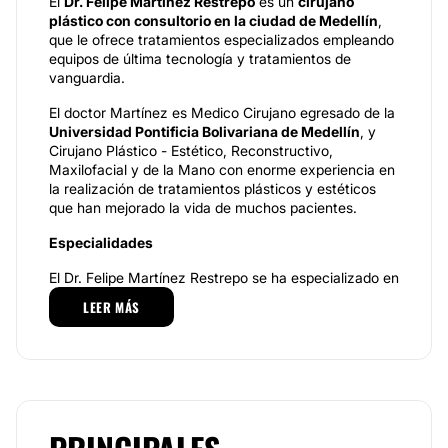
El
Dr. Felipe Martínez Restrepo
es un
cirujano
plástico con consultorio en la ciudad de Medellín
,
que le ofrece tratamientos especializados empleando
equipos de última tecnología y tratamientos de
vanguardia.
El doctor Martínez es Medico Cirujano egresado de la
Universidad Pontificia Bolivariana de Medellín
, y
Cirujano Plástico - Estético, Reconstructivo,
Maxilofacial y de la Mano con enorme experiencia en
la realización de tratamientos plásticos y estéticos
que han mejorado la vida de muchos pacientes.
Especialidades
El Dr. Felipe Martínez Restrepo se ha especializado en
las cirugías de zonas como:
cara, cuello, naríz y
LEER MÁS
mentón, además de las cirugías de reducción de
glúteos y senos.
El galeno es también
miembro de la Sociedad
Colombiana de Cirugía Plástica
, y sus
intervenciones son reconocidas nacionalmente por su
calidad.