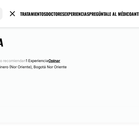
TRATAMIENTOS
DOCTORES
EXPERIENCIAS
PREGÚNTALE AL MÉDICO
ANT
A
o recomiendan
1 Experiencia
Opinar
nero (Nor Oriente), Bogotá Nor Oriente