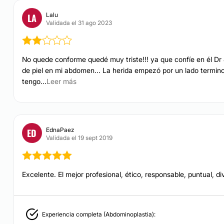
o nivel y gran
talaciones y
Lalu
LA
Validada el 31 ago 2023
ar resultados que
No quede conforme quedé muy triste!!! ya que confíe en él Dr 
de piel en mi abdomen... La herida empezó por un lado termino 
 privilegiadas de la
tengo...
Leer más
s y todos los que lo
 para obtener
a información sobre los
EdnaPaez
ED
e Lara.
Garantizamos
Validada el 19 sept 2019
 respeto que mereces.
Excelente. El mejor profesional, ético, responsable, puntual, div
Experiencia completa (Abdominoplastia):