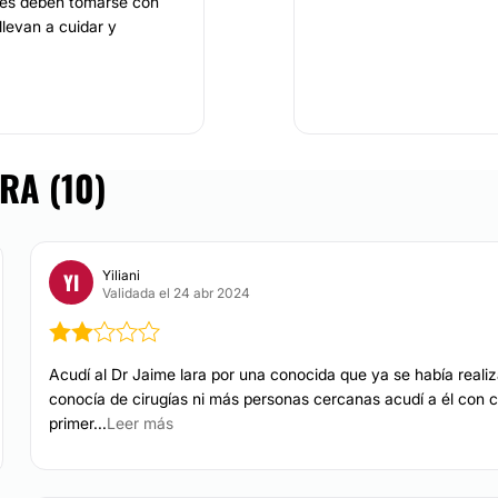
nes deben tomarse con
llevan a cuidar y
clientes a través de
za de nuestros
RA (10)
ece una gran variedad
es se destacan
 Otoplastia,
 Lipoescultura, Cirugía
Yiliani
YI
, Lipoescultura, Bótox,
Validada el 24 abr 2024
ivas y la más ética
Acudí al Dr Jaime lara por una conocida que ya se había reali
conocía de cirugías ni más personas cercanas acudí a él con con
primer...
Leer más
e sus pacientes,
dades individuales.