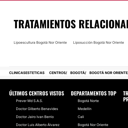
TRATAMIENTOS RELACIONA
Lipoescultura Bogotá Nor Oriente
Liposucción Bogotá Nor Oriente
CLINICASESTETICAS
CENTROS
BOGOTÁ
BOGOTÁ NOR ORIENTE
ÚLTIMOS CENTROS VISTOS
DEPARTAMENTOS TOP
T
P
Prever Md S.A.S.
Bogotá Norte
Doctor Gilberto Benavides
Medellín
Doctor Jairo Ivan Berrio
Cali
Doctor Luis Alberto Álvarez
Bogotá Nor Oriente