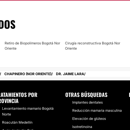
DOS
Retiro de Biopolímeros Bogotá Nor
Cirugía reconstructiva Bogotá Nor
Oriente
Oriente
CHAPINERO (NOR ORIENTE)
DR. JAIME LARA
RATAMIENTOS POR
OTRAS BÚSQUEDAS
ROVINCIA
Implantes dentales
Levantamiento mamario Bogotá
Reducción mamaria masculina
Norte
Elevación de glúteos
Roacután Medellín
Isotretinoína