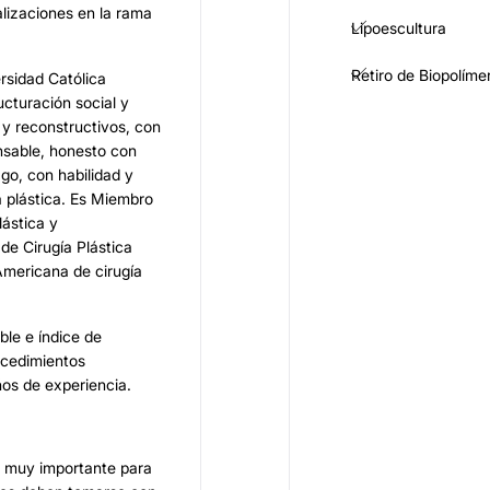
alizaciones en la rama
Lipoescultura
Retiro de Biopolíme
rsidad Católica
ucturación social y
 y reconstructivos, con
nsable, honesto con
zgo, con habilidad y
a plástica. Es Miembro
lástica y
e Cirugía Plástica
Americana de cirugía
le e índice de
ocedimientos
ños de experiencia.
ar muy importante para