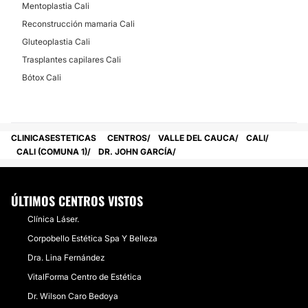
No
Mentoplastia Cali
Reconstrucción mamaria Cali
Financiación o facilidades de pago:
Gluteoplastia Cali
Sí
Trasplantes capilares Cali
Métodos de pago aceptados:
Bótox Cali
Otros
CLINICASESTETICAS
CENTROS
VALLE DEL CAUCA
CALI
CALI (COMUNA 1)
DR. JOHN GARCÍA
ÚLTIMOS CENTROS VISTOS
Clínica Láser.
Corpobello Estética Spa Y Belleza
Dra. Lina Fernández
VitalForma Centro de Estética
Dr. Wilson Caro Bedoya