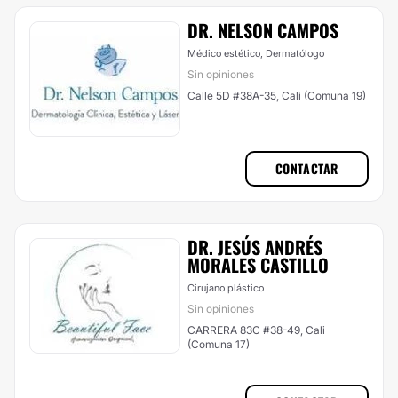
DR. NELSON CAMPOS
Médico estético, Dermatólogo
Sin opiniones
Calle 5D #38A-35, Cali (Comuna 19)
CONTACTAR
DR. JESÚS ANDRÉS
MORALES CASTILLO
Cirujano plástico
Sin opiniones
CARRERA 83C #38-49, Cali
(Comuna 17)