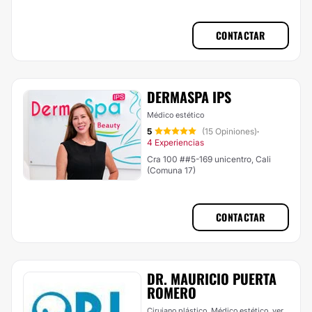
CONTACTAR
DERMASPA IPS
Médico estético
5
(15 Opiniones)
·
4 Experiencias
Cra 100 ##5-169 unicentro, Cali
(Comuna 17)
CONTACTAR
DR. MAURICIO PUERTA
ROMERO
Cirujano plástico, Médico estético,
ver