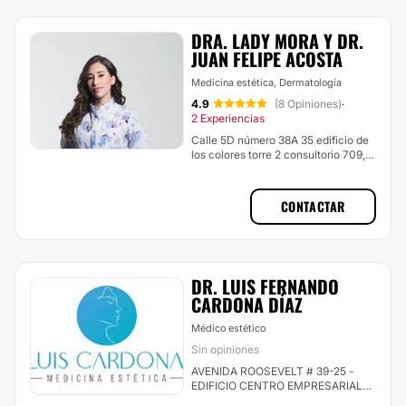
DRA. LADY MORA Y DR.
JUAN FELIPE ACOSTA
Medicina estética, Dermatología
4.9
(8 Opiniones)
·
2 Experiencias
Calle 5D número 38A 35 edificio de
los colores torre 2 consultorio 709,
Cali (Comuna 18)
CONTACTAR
DR. LUIS FERNANDO
CARDONA DÍAZ
Médico estético
Sin opiniones
AVENIDA ROOSEVELT # 39-25 -
EDIFICIO CENTRO EMPRESARIAL
CONSULTORIO 805, Cali (Comuna