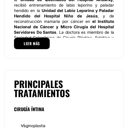
recibió entrenamiento de labio leporino y paladar
hendido en la
Unidad del Labio Leporino y Paladar
Hendido del Hospital Niño de Jesús
, y de
reconstrucción mamaria por cáncer en
el Instituto
Nacional de Cáncer y Micro Cirugía del Hospital
Servidores Do Santos
. La doctora es miembro de la
Sociedad Colombiana de Cirugía Plástica, Estética y
Reconstructiva, y en la actualidad ejerce su profesión
LEER MÁS
de forma privada en consultorio propio.
Especialidades
Los tratamientos de la doctora Claudia se dividen en
tres grupos, las
cirugías corporales
,
las faciales y
los tratamientos no quirúrgicos
. Los primeros se
PRINCIPALES
centran en el abdomen y glúteos, tanto para hombres
TRATAMIENTOS
como mujeres, y en el área del busco para las
mujeres. Las cirugías faciales no tienen distinción de
sexo y buscan perfilar los rasgos del rostro, o
reconstruir zonas afectadas por diferentes causas.
CIRUGÍA ÍNTIMA
Por último, los tratamientos no quirúrgicos no son
muy variados, y se centran básicamente en la
inyección de plasma para revitalizar la piel.
Vaginoplastia