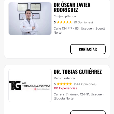
DR ÓSCAR JAVIER
RODRÍGUEZ
Cirujano plástico
5
(9 Opiniones)
Calle 134 # 7 - 83 , Usaquén (Bogotá
Norte)
CONTACTAR
DR. TOBIAS GUTIÉRREZ
Médico estético
5
(144 Opiniones)
·
101 Experiencias
Carrera. 7 número 124-91, Usaquén
(Bogotá Norte)