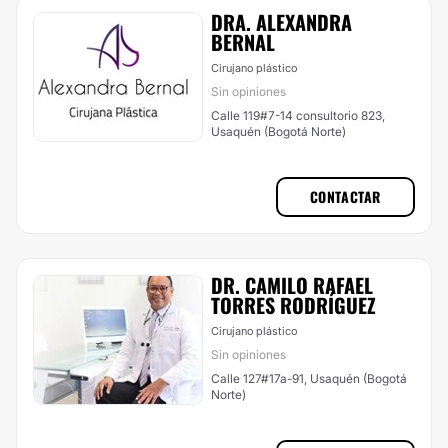
DRA. ALEXANDRA
BERNAL
Cirujano plástico
Sin opiniones
Calle 119#7-14 consultorio 823,
Usaquén (Bogotá Norte)
CONTACTAR
DR. CAMILO RAFAEL
TORRES RODRÍGUEZ
Cirujano plástico
Sin opiniones
Calle 127#17a-91, Usaquén (Bogotá
Norte)