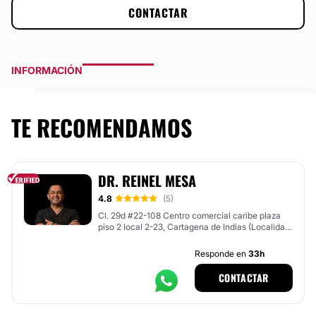
CONTACTAR
INFORMACIÓN
TE RECOMENDAMOS
DR. REINEL MESA
4.8
(5)
Cl. 29d #22-108 Centro comercial caribe plaza
piso 2 local 2-23, Cartagena de Indias (Localidad
Histórica Y Del Caribe Norte)
Responde en
33h
CONTACTAR