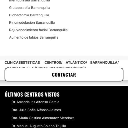
Mentoplastia Barranquilla
Gluteoplastia Barranquilla
Bichectomía Barranquilla
Rinomodelación Barranquilla
Rejuvenecimiento facial Barranquilla
Aumento de labios Barranquilla
CLINICASESTETICAS
CENTROS
ATLÁNTICO
BARRANQUILLA
BARRANQUILLA (NORTE-CENTRO HISTÓRICO)
CONTACTAR
DRA. ELIANA PATRICIA GARCES GRANDA
ÚLTIMOS CENTROS VISTOS
Dr. Amanda Iris Alfonso Garcia
Dra. Julia Sofia Alfonso Jaimes
Dra. María Cristina Almenarez Mendoza
Dr. Manuel Augusto Solano Trujillo