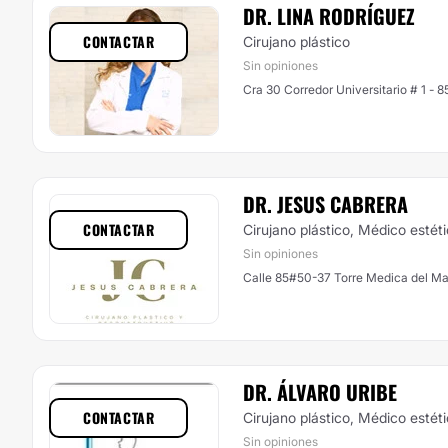
DR. LINA RODRÍGUEZ
CONTACTAR
Cirujano plástico
Sin opiniones
Cra 30 Corredor Universitario # 1 - 8
DR. JESUS CABRERA
CONTACTAR
Cirujano plástico, Médico estét
Sin opiniones
Calle 85#50-37 Torre Medica del Mar
DR. ÁLVARO URIBE
CONTACTAR
Cirujano plástico, Médico estét
Sin opiniones