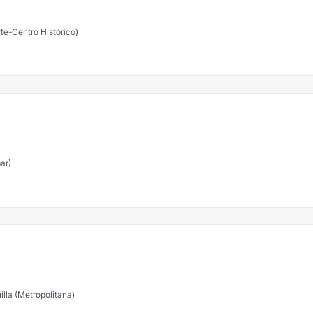
te-Centro Histórico)
ar)
illa (Metropolitana)