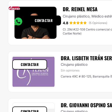
DR. REINEL MESA
Responde en
33h
Cirujano plástico, Médico esté
CONTACTAR
4.8
(5 Opiniones)
Cl. 29d #22-108 Centro comercial ca
Caribe Norte)
DRA. LISBETH TERÁN SER
CONTACTAR
Cirujano plástico
Sin opiniones
Carrera 49C # 80-125, Barranquilla (
DR. GIOVANNI OSPINO S
CONTACTAR
Cirujano plástico