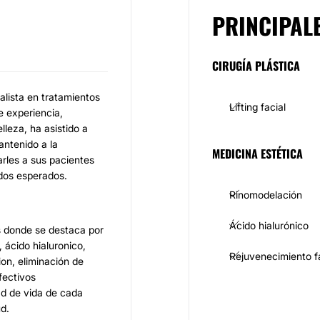
PRINCIPAL
CIRUGÍA PLÁSTICA
lista en tratamientos
Lifting facial
e experiencia,
lleza, ha asistido a
antenido a la
MEDICINA ESTÉTICA
rles a sus pacientes
ados esperados.
Rinomodelación
Ácido hialurónico
s donde se destaca por
, ácido hialuronico,
Rejuvenecimiento f
ion, eliminación de
efectivos
ad de vida de cada
ud.