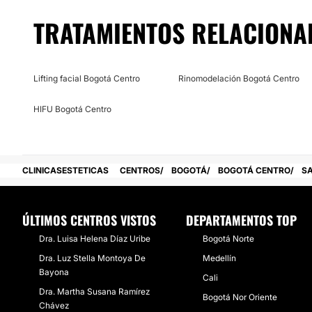
portafolio de servicios.
TRATAMIENTOS RELACIONA
Posibilidad de videoconsulta:
No
Lifting facial Bogotá Centro
Rinomodelación Bogotá Centro
Financiación o facilidades de pago:
HIFU Bogotá Centro
No
CLINICASESTETICAS
CENTROS
BOGOTÁ
BOGOTÁ CENTRO
SA
ÚLTIMOS CENTROS VISTOS
DEPARTAMENTOS TOP
Dra. Luisa Helena Díaz Uribe
Bogotá Norte
Dra. Luz Stella Montoya De
Medellín
Bayona
Cali
Dra. Martha Susana Ramírez
Bogotá Nor Oriente
Chávez