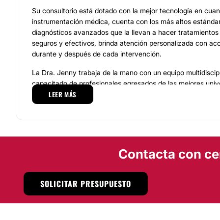
Su consultorio está dotado con la mejor tecnología en cuan
instrumentación médica, cuenta con los más altos estándare
diagnósticos avanzados que la llevan a hacer tratamientos
seguros y efectivos, brinda atención personalizada con a
durante y después de cada intervención.
La Dra. Jenny trabaja de la mano con un equipo multidiscipl
capacitado de profesionales egresados de las mejores univ
LEER MÁS
quienes realiza todos los procedimientos y el seguimiento r
sus pacientes la mejor calidad no solo en servicios sino ta
valoración.
Gracias a su profesionalismo y calidad humana ha consegu
casos exitosos con pacientes satisfechos lo cual es su mej
Contacta con ce
presentación.
Localización
SOLICITAR PRESUPUESTO
La Doctora Jenny Johana Correa Cortes y su equipo de pro
servicios en la
ciudad de Bogotá
donde cuentan con ampli
espacios aptos para realizar todos los procedimientos que 