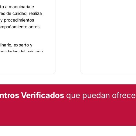
to a maquinaria e
s de calidad, realiza
 y procedimientos
compañamiento antes,
inario, experto y
ersidades del país con
espectivo para darles a
mbién en atención y
ido un sin número de
or y más clara carta de
ntros Verificados
que puedan ofrecert
fesionales prestan sus
os y modernos
ofrecen en su amplio