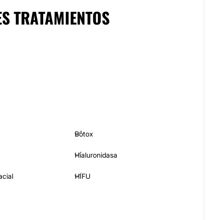
ES TRATAMIENTOS
Bótox
Hialuronidasa
acial
HIFU