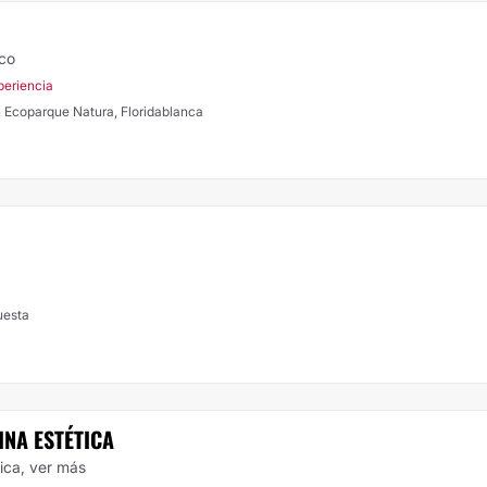
ico
periencia
anca - Giron Ecoparque Natura, Floridablanca
uesta
INA ESTÉTICA
tica,
ver más