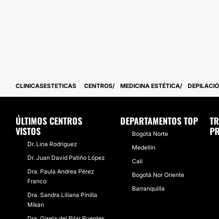
CLINICASESTETICAS
CENTROS
MEDICINA ESTÉTICA
DEPILACI
ÚLTIMOS CENTROS
DEPARTAMENTOS TOP
TR
VISTOS
PR
Bogotá Norte
Dr. Lina Rodríguez
Medellín
Dr. Juan David Patiño López
Cali
Dra. Paula Andrea Pérez
Bogotá Nor Oriente
Franco
Barranquilla
Dra. Sandra Liliana Pinilla
Mikan
Dra. Gisela del Pilar Puentes