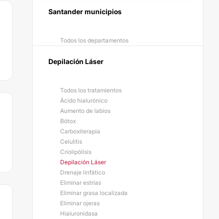
Santander municipios
Todos los departamentos
Depilación Láser
Todos los tratamientos
Ácido hialurónico
Aumento de labios
Bótox
Carboxiterapia
Celulitis
Criolipólisis
Depilación Láser
Drenaje linfático
Eliminar estrías
Eliminar grasa localizada
Eliminar ojeras
Hialuronidasa