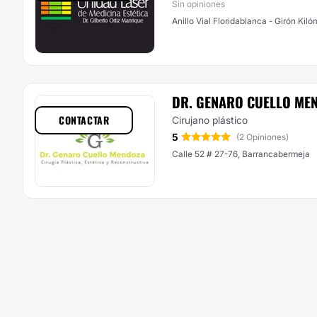
Sin opiniones
Anillo Vial Floridablanca - Girón Kiló
DR. GENARO CUELLO ME
CONTACTAR
Cirujano plástico
5
(2 Opiniones)
Calle 52 # 27-76, Barrancabermeja