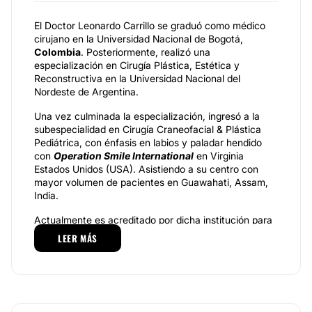
El Doctor Leonardo Carrillo se graduó como médico
cirujano en la Universidad Nacional de Bogotá,
Colombia
. Posteriormente, realizó una
especialización en Cirugía Plástica, Estética y
Reconstructiva en la Universidad Nacional del
Nordeste de Argentina.
Una vez culminada la especialización, ingresó a la
subespecialidad en Cirugía Craneofacial & Plástica
Pediátrica, con énfasis en labios y paladar hendido
con
Operation Smile International
en Virginia
Estados Unidos (USA). Asistiendo a su centro con
mayor volumen de pacientes en Guawahati, Assam,
India.
Actualmente es acreditado por dicha institución para
realizar este tipo de cirugías a nivel Internacional.
LEER MÁS
Realizó la subespecialidad en Microcirugía para
reconstrucciones complejas de cabeza y cuello,
reconstrucción de seno, cirugía de mano, tales
como amputaciones, cirugía linfática y reconstrucción
del miembro inferior en
Chang Gung Memorial