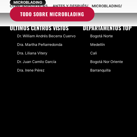
MICROBLADING
CLINICASESTETICAS
ANTES Y DESPUÉS
MICROBLADING
TODO SOBRE MICROBLADING
ÚLTIMOS CENTROS VISTOS
DEPARTAMENTOS TOP
Dr. William Andrés Becerra Cuervo
Bogotá Norte
Dra. Martha Peñarredonda
Medellín
Dra. Liliana Vitery
Cali
Dr. Juan Camilo García
Bogotá Nor Oriente
Dra. Irene Pérez
Barranquilla