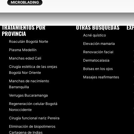
MICROBLADING
TRATAMIENTOS POR
OTRAS BÚSQUEDAS
EX
PROVINCIA
Acné quístico
Roacután Bogotá Norte
Elevación mamaria
Plasma Medellín
Renovación facial
Manchas edad Cali
Dermatocalasia
Cirugía estética de las orejas
Bolsas en los ojos
Bogotá Nor Oriente
Masajes reafirmantes
Manchas de nacimiento
Barranquilla
Verrugas Bucaramanga
Regeneración celular Bogotá
Noroccidente
Cirugía funcional nariz Pereira
Eliminación de biopolimeros
Cartagena de Indias