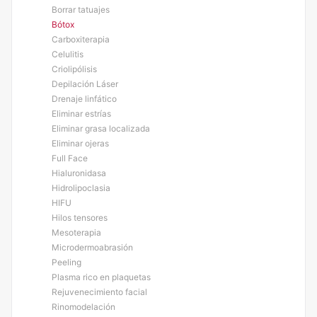
Borrar tatuajes
Bótox
Carboxiterapia
Celulitis
Criolipólisis
Depilación Láser
Drenaje linfático
Eliminar estrías
Eliminar grasa localizada
Eliminar ojeras
Full Face
Hialuronidasa
Hidrolipoclasia
HIFU
Hilos tensores
Mesoterapia
Microdermoabrasión
Peeling
Plasma rico en plaquetas
Rejuvenecimiento facial
Rinomodelación