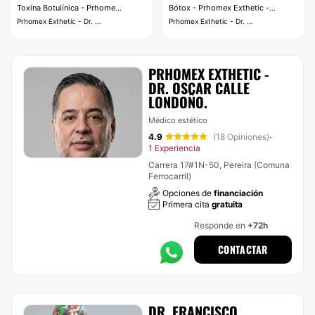
Toxina Botulínica - Prhome...
Bótox - Prhomex Exthetic -...
Prhomex Exthetic - Dr. ...
Prhomex Exthetic - Dr. ...
PRHOMEX EXTHETIC -
DR. OSCAR CALLE
LONDOÑO.
Médico estético
4.9
(18 Opiniones)
·
1 Experiencia
Carrera 17#1N-50, Pereira (Comuna
Ferrocarril)
Opciones de
financiación
Primera cita
gratuita
Responde en
+72h
CONTACTAR
DR. FRANCISCO