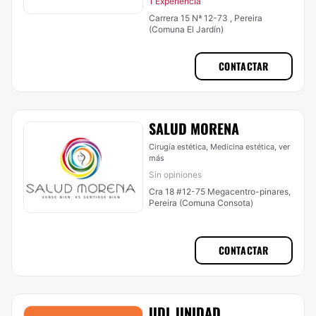
1 Experiencia
Carrera 15 Nª 12-73 , Pereira
(Comuna El Jardín)
CONTACTAR
SALUD MORENA
Cirugía estética, Medicina estética,
ver
más
Sin opiniones
Cra 18 #12-75 Megacentro-pinares,
Pereira (Comuna Consota)
CONTACTAR
UDL UNIDAD