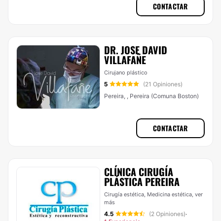
CONTACTAR
DR. JOSE DAVID
VILLAFAÑE
Cirujano plástico
5
(21 Opiniones)
Pereira, , Pereira (Comuna Boston)
CONTACTAR
CLÍNICA CIRUGÍA
PLÁSTICA PEREIRA
Cirugía estética, Medicina estética,
ver
más
4.5
(2 Opiniones)
·