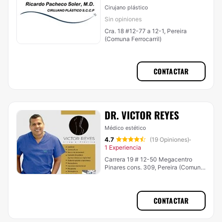
Cirujano plástico
Sin opiniones
Cra. 18 #12-77 a 12-1, Pereira
(Comuna Ferrocarril)
CONTACTAR
DR. VICTOR REYES
Médico estético
4.7
(19 Opiniones)
·
1 Experiencia
Carrera 19 # 12-50 Megacentro
Pinares cons. 309, Pereira (Comuna
El Poblado)
CONTACTAR