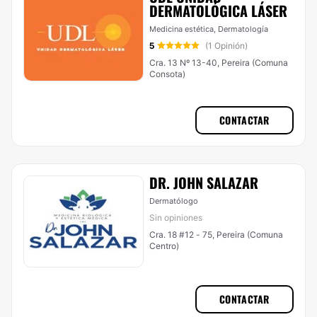
DERMATOLÓGICA LÁSER
Medicina estética, Dermatología
5
(1 Opinión)
Cra. 13 Nº 13-40, Pereira (Comuna
Consota)
CONTACTAR
DR. JOHN SALAZAR
Dermatólogo
Sin opiniones
Cra. 18 #12 - 75, Pereira (Comuna
Centro)
CONTACTAR