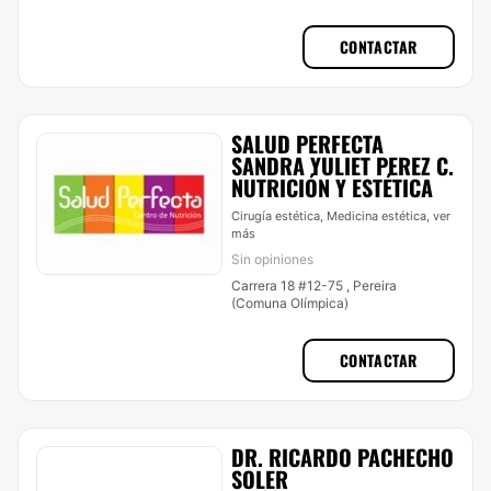
CONTACTAR
SALUD PERFECTA
SANDRA YULIET PEREZ C.
NUTRICIÓN Y ESTÉTICA
Cirugía estética, Medicina estética,
ver
más
Sin opiniones
Carrera 18 #12-75 , Pereira
(Comuna Olímpica)
CONTACTAR
DR. RICARDO PACHECHO
SOLER