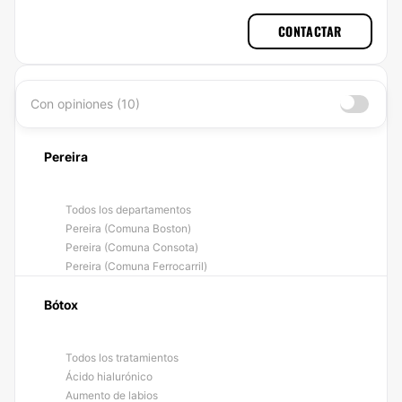
CONTACTAR
Con opiniones (10)
Pereira
Todos los departamentos
Pereira (Comuna Boston)
Pereira (Comuna Consota)
Pereira (Comuna Ferrocarril)
Bótox
Todos los tratamientos
Ácido hialurónico
Aumento de labios