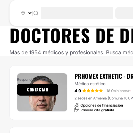
|
DOCTORES DE
D
Más de 1954 médicos y profesionales. Busca médic
PRHOMEX EXTHETIC - D
Responde en
+72h
Médico estético
CONTACTAR
4.9
·
(18 Opiniones)
1
2 sedes en Armenia (Comuna 10), Pe
Opciones de
financiación
Primera cita
gratuita