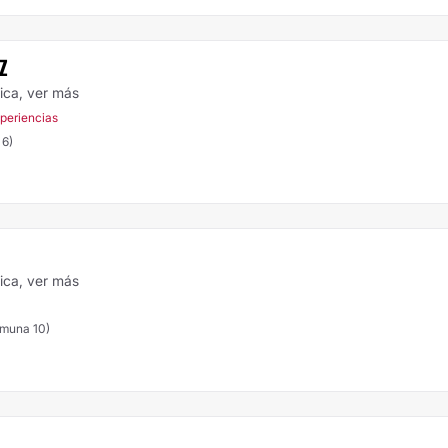
Z
tica,
ver más
xperiencias
 6)
tica,
ver más
omuna 10)