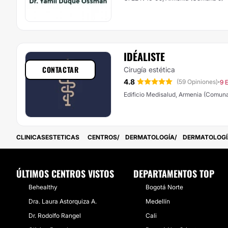
IDÉALISTE
CONTACTAR
Cirugía estética
4.8
·
(59 Opiniones)
9 
Edificio Medisalud, Armenia (Comuna
CLINICASESTETICAS
CENTROS
DERMATOLOGÍA
DERMATOLOGÍ
ÚLTIMOS CENTROS VISTOS
DEPARTAMENTOS TOP
Behealthy
Bogotá Norte
Dra. Laura Astorquiza A.
Medellín
Dr. Rodolfo Rangel
Cali