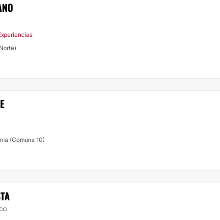
ANO
Experiencias
otá Norte)
E
enia (Comuna 10)
STA
ico