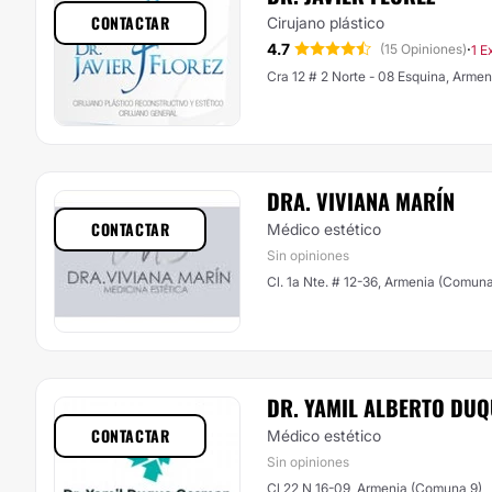
CONTACTAR
Cirujano plástico
4.7
·
(15 Opiniones)
1 E
Cra 12 # 2 Norte - 08 Esquina, Arme
DRA. VIVIANA MARÍN
CONTACTAR
Médico estético
Sin opiniones
Cl. 1a Nte. # 12-36, Armenia (Comuna
DR. YAMIL ALBERTO DU
CONTACTAR
Médico estético
Sin opiniones
Cl 22 N 16-09, Armenia (Comuna 9)