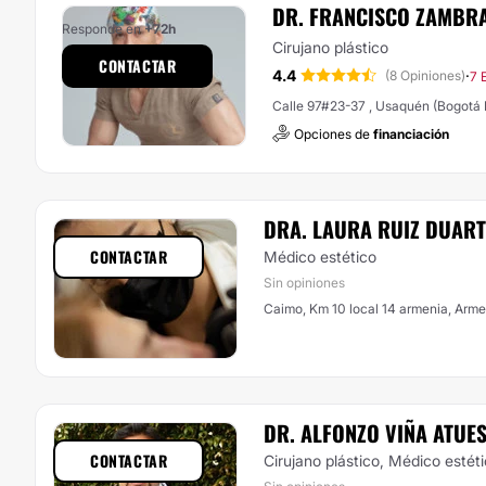
DR. FRANCISCO ZAMBR
Responde en
+72h
Cirujano plástico
CONTACTAR
4.4
·
(8 Opiniones)
7 
Calle 97#23-37 , Usaquén (Bog
Opciones de
financiación
DRA. LAURA RUIZ DUART
CONTACTAR
Médico estético
Sin opiniones
Caimo, Km 10 local 14 armenia, Arm
DR. ALFONZO VIÑA ATUE
CONTACTAR
Cirujano plástico, Médico estét