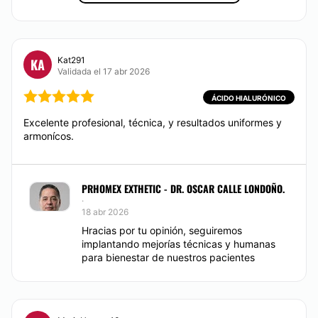
Métodos de pago aceptados:
mejorando tono pared abdominal, tratando flacidez y
tratando grasa localizada
Tarjetas de crédito/débito
CONTACTAR
Kat291
KA
Efectivo
Validada el 17 abr 2026
Consignación bancaria
ÁCIDO HIALURÓNICO
AUMENTO DE LABIOS
Daviplata
Excelente profesional, técnica, y resultados uniformes y
armonícos.
Nequi
Realce y volumen labial con ácido hialuronico, con
anestesia locoregional para mejorar dolor, ecoguiada
CONTACTAR
PRHOMEX EXTHETIC - DR. OSCAR CALLE LONDOÑO.
·
18 abr 2026
Hracias por tu opinión, seguiremos
implantando mejorías técnicas y humanas
para bienestar de nuestros pacientes