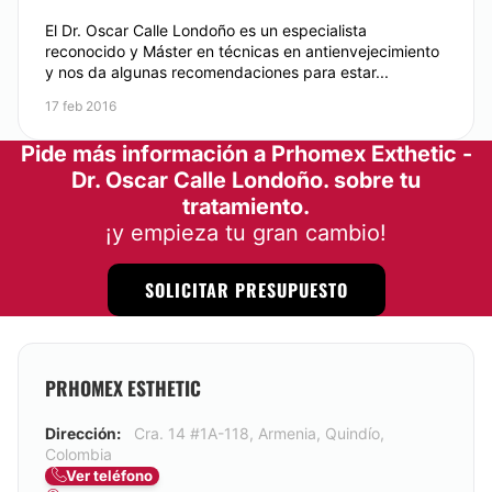
El Dr. Oscar Calle Londoño es un especialista
reconocido y Máster en técnicas en antienvejecimiento
y nos da algunas recomendaciones para estar...
17 feb 2016
Pide más información a Prhomex Exthetic -
Dr. Oscar Calle Londoño. sobre tu
tratamiento.
¡y empieza tu gran cambio!
SOLICITAR PRESUPUESTO
PRHOMEX ESTHETIC
Dirección:
Cra. 14 #1A-118, Armenia, Quindío,
Colombia
Ver teléfono