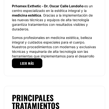
Prhomex Exthetic - Dr. Oscar Calle Londoño
es un
centro especializado en la estética integral y la
medicina estética
. Gracias a la implementación de
las nuevas técnicas y equipos de alta tecnología
garantiza tratamientos con resultados visibles y
duraderos.
Somos profesionales en medicina estética, belleza
integral y cuidados especiales para el cuerpo.
Nuestros procedimientos con modernas y exclusivas
técnicas y maquinaria de alta tecnología son las
herramientas que implementamos para el desarrollo
de tratamientos únicos en nuestros pacientes.
LEER MÁS
DR OSCAR CALLE
Nacido en Cali – Valle del Cauca, el 8 de diciembre
de 1972. Recibió el título de médico y cirujano en
1997 en la Universidad Libre de Cali.
PRINCIPALES
Durante 18 años centró su práctica médica en el
apoyo a comunidades en Ecuador y Colombia
TRATAMIENTOS
participando activamente en voluntariados