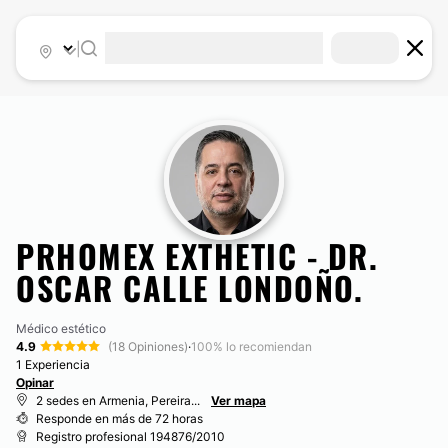
|
PRHOMEX EXTHETIC - DR.
OSCAR CALLE LONDOÑO.
Médico estético
4.9
(18 Opiniones)
·
100% lo recomiendan
1 Experiencia
Opinar
2 sedes en Armenia, Pereira...
Ver mapa
Responde en más de 72 horas
Registro profesional 194876/2010