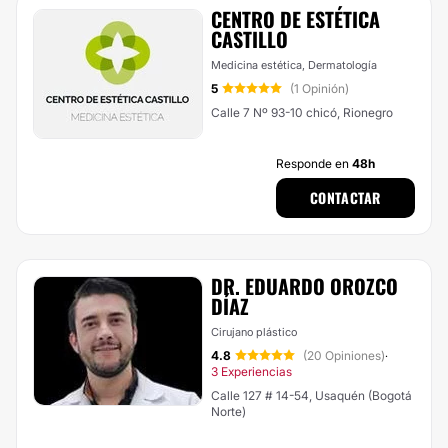
CENTRO DE ESTÉTICA
CASTILLO
Medicina estética, Dermatología
5
(1 Opinión)
Calle 7 Nº 93-10 chicó, Rionegro
Responde en
48h
CONTACTAR
DR. EDUARDO OROZCO
DÍAZ
Cirujano plástico
4.8
(20 Opiniones)
·
3 Experiencias
Calle 127 # 14-54, Usaquén (Bogotá
Norte)