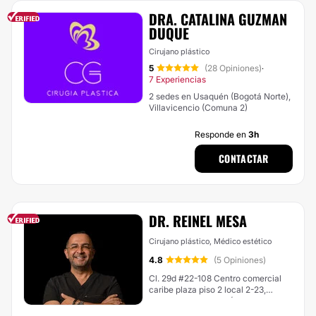
DRA. CATALINA GUZMAN
DUQUE
Cirujano plástico
5
(28 Opiniones)
·
7 Experiencias
2 sedes en Usaquén (Bogotá Norte),
Villavicencio (Comuna 2)
Responde en
3h
CONTACTAR
DR. REINEL MESA
Cirujano plástico, Médico estético
4.8
(5 Opiniones)
Cl. 29d #22-108 Centro comercial
caribe plaza piso 2 local 2-23,
Cartagena de Indias (Localidad
Histórica Y Del Caribe Norte)