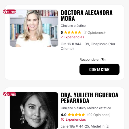
DOCTORA ALEXANDRA
MORA
Cirujano plástico
5
(7 Opiniones)
·
2 Experiencias
Cra 16 # 84A - 09, Chapinero (Nor
Oriente)
Responde en
7h
CONTACTAR
DRA. YULIETH FIGUEROA
PEÑARANDA
Cirujano plástico, Médico estético
4.9
(92 Opiniones)
·
10 Experiencias
calle 19a # 44-25, Medellín (El