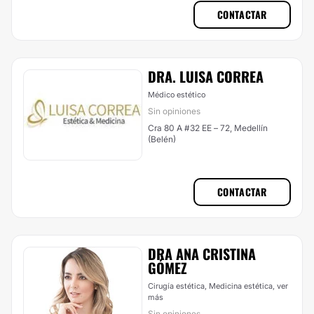
CONTACTAR
DRA. LUISA CORREA
Médico estético
Sin opiniones
Cra 80 A #32 EE – 72, Medellín
(Belén)
CONTACTAR
DRA ANA CRISTINA
GÓMEZ
Cirugía estética, Medicina estética,
ver
más
Sin opiniones