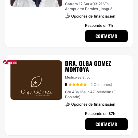
Carrera 12 Sur #93-21 Vía
Aeropuerto Perales., Ibagué
(Comuna 1: Centro.31)
Opciones de
financiación
Responde en
7h
CONTACTAR
DRA. OLGA GOMEZ
MONTOYA
Médico estético
5
(2 Opiniones)
Cra 43a 16sur-47, Medellín (El
Poblado)
Opciones de
financiación
Responde en
37h
CONTACTAR