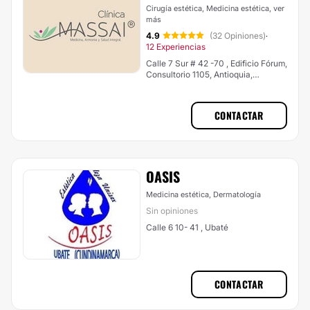
Cirugía estética, Medicina estética,
ver
más
4.9
(32 Opiniones)
·
12 Experiencias
Calle 7 Sur # 42 -70 , Edificio Fórum,
Consultorio 1105, Antioquia,
Medellín (El Poblado)
CONTACTAR
OASIS
Medicina estética, Dermatología
Sin opiniones
Calle 6 10- 41 , Ubaté
CONTACTAR