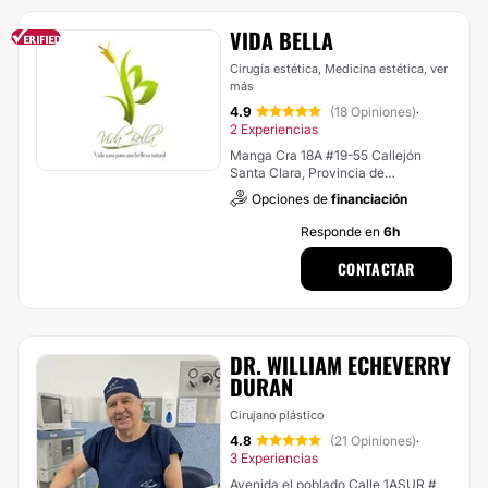
VIDA BELLA
Cirugía estética, Medicina estética,
ver
más
4.9
(18 Opiniones)
·
2 Experiencias
Manga Cra 18A #19-55 Callejón
Santa Clara, Provincia de
Cartagena, Bolivar, Colombia,
Opciones de
financiación
Cartagena de Indias (Localidad
Industrial De La Bahía)
Responde en
6h
CONTACTAR
DR. WILLIAM ECHEVERRY
DURAN
Cirujano plástico
4.8
(21 Opiniones)
·
3 Experiencias
Avenida el poblado Calle 1ASUR #