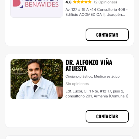
4.8
(2 Opiniones)
Av. 127 # 19 A -44 Consultorio 406 -
Edificio ACOMEDICA II, Usaquén
(Bogotá Norte)
CONTACTAR
DR. ALFONZO VIÑA
ATUESTA
Cirujano plástico, Médico estético
Sin opiniones
Edf. Luxor, Cl. 1 Nte. #12-17, piso 2,
consultorio 201, Armenia (Comuna 1)
CONTACTAR