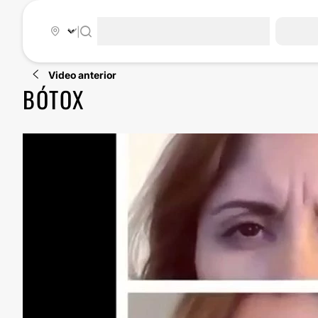
|
Video anterior
BÓTOX