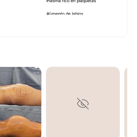
Plasma rico en plaquetas
Aumento de labios
Celulitis