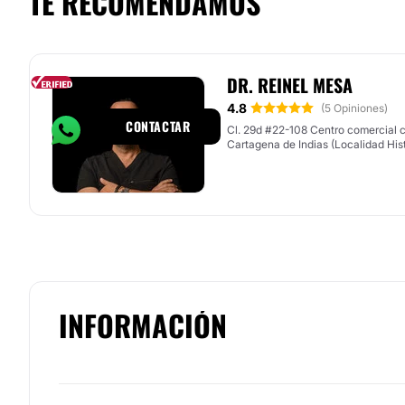
TE RECOMENDAMOS
DR. REINEL MESA
Responde en
33h
4.8
(5 Opiniones)
CONTACTAR
Cl. 29d #22-108 Centro comercial ca
Cartagena de Indias (Localidad His
INFORMACIÓN