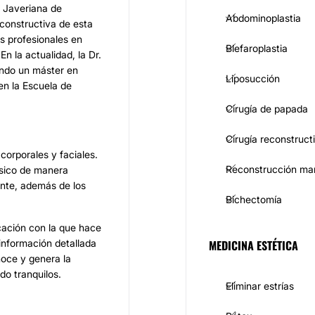
d Javeriana de
Abdominoplastia
econstructiva de esta
as profesionales en
Blefaroplastia
n la actualidad, la Dr.
ando un máster en
Liposucción
en la Escuela de
Cirugía de papada
Cirugía reconstruct
corporales y faciales.
Reconstrucción ma
ísico de manera
ente, además de los
Bichectomía
icación con la que hace
 información detallada
MEDICINA ESTÉTICA
noce y genera la
do tranquilos.
Eliminar estrías