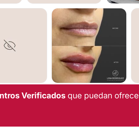
OS
ABDOMINOPLASTIA
LEVANTAMIENT
LASTIA
AUMENTO DE LABIOS
L
ntros Verificados
que puedan ofrecert