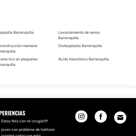
oplastia Barranquilla
Levantamiento de senos
Barranquilla
construcción mamaria
Gluteoplastia Barranquilla
rranquilla
asma rico en plaquetas
Ácido hialurónico Barranquilla
rranquilla
PERIENCIAS
Estoy feliz con mi cirugía!!!!!
joven con problema de halitosis
quisiera cabar con esto