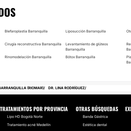
DOS
Blefaroplastia Barranquilla
Liposucción Barranquilla
Ot
Cirugía reconstructiva Barranquilla
Levantamiento de glúteos
Re
Barranquilla
Ba
Rinomodelación Barranquilla
Bótox Barranquilla
Pl
Ba
BARRANQUILLA (RIOMAR)
DR. LINA RODRÍGUEZ
TRATAMIENTOS POR PROVINCIA
OTRAS BÚSQUEDAS
EX
Lipo HD Bogotá Norte
Banda Gástrica
Tratamiento acné Medellín
Estética dental