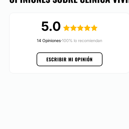
Asociaciones y distinciones:
Sociedad Colombiana de Cirugía Plástica
5.0
Atención en:
English
14 Opiniones
·
100% lo recomiendan
Español
ESCRIBIR MI OPINIÓN
Português
Financiación o facilidades de pago:
Sí
Métodos de pago aceptados:
Tarjetas de crédito/débito
Efectivo
Consignación bancaria