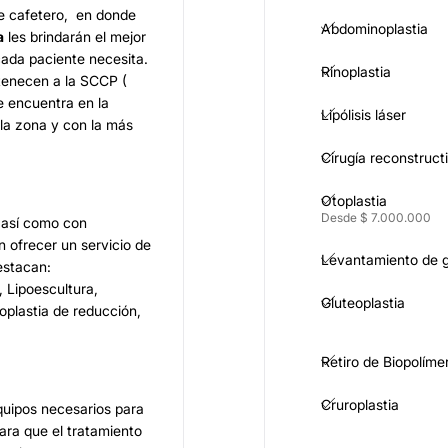
eje cafetero, en donde
Abdominoplastia
a
les brindarán el mejor
cada paciente necesita.
Rinoplastia
rtenecen a la SCCP (
se encuentra en la
Lipólisis láser
 la zona y con la más
Cirugía reconstruct
Otoplastia
Desde $ 7.000.000
a así como con
n ofrecer un servicio de
Levantamiento de g
estacan:
, Lipoescultura,
Gluteoplastia
oplastia de reducción,
Retiro de Biopolíme
Cruroplastia
equipos necesarios para
para que el tratamiento