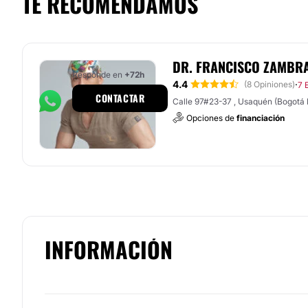
TE RECOMENDAMOS
DR. FRANCISCO ZAMBR
Responde en
+72h
4.4
·
(8 Opiniones)
7 
CONTACTAR
Calle 97#23-37 , Usaquén (Bog
Opciones de
financiación
INFORMACIÓN