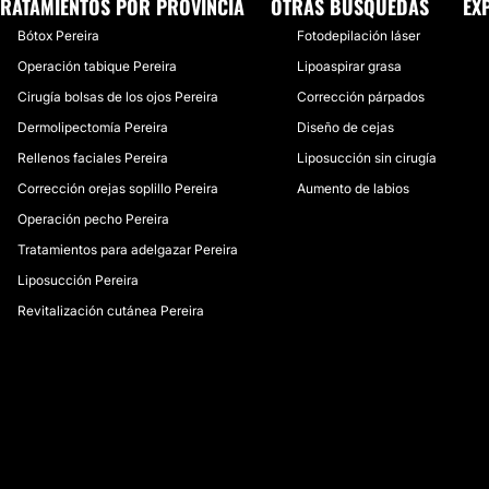
TRATAMIENTOS POR PROVINCIA
OTRAS BÚSQUEDAS
EX
Bótox Pereira
Fotodepilación láser
Operación tabique Pereira
Lipoaspirar grasa
Cirugía bolsas de los ojos Pereira
Corrección párpados
Dermolipectomía Pereira
Diseño de cejas
Rellenos faciales Pereira
Liposucción sin cirugía
Corrección orejas soplillo Pereira
Aumento de labios
Operación pecho Pereira
Tratamientos para adelgazar Pereira
Liposucción Pereira
Revitalización cutánea Pereira