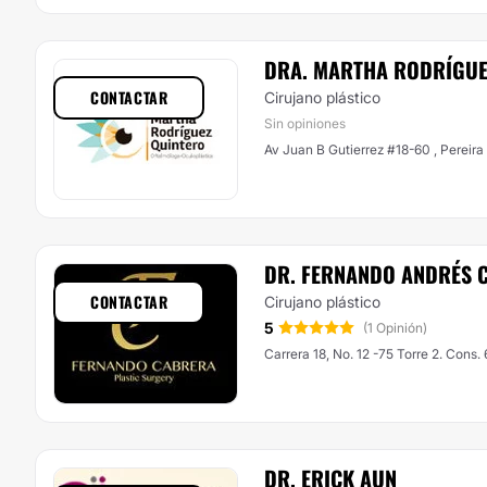
DRA. MARTHA RODRÍGUE
CONTACTAR
Cirujano plástico
Sin opiniones
Av Juan B Gutierrez #18-60 , Pereir
DR. FERNANDO ANDRÉS 
CONTACTAR
Cirujano plástico
5
(1 Opinión)
Carrera 18, No. 12 -75 Torre 2
DR. ERICK AUN