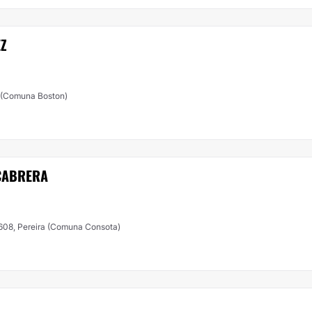
Z
a (Comuna Boston)
CABRERA
. Cons. 608, Pereira (Comuna Consota)