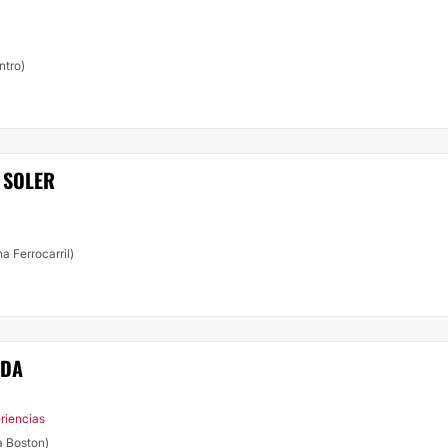
ntro)
 SOLER
a Ferrocarril)
ADA
riencias
a Boston)