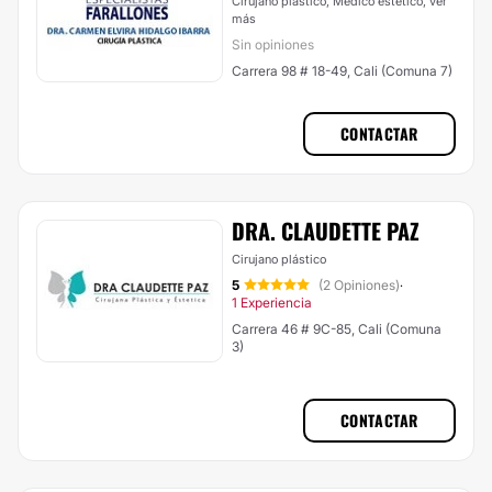
Cirujano plástico, Médico estético,
ver
más
Sin opiniones
Carrera 98 # 18-49, Cali (Comuna 7)
CONTACTAR
DRA. CLAUDETTE PAZ
Cirujano plástico
5
(2 Opiniones)
·
1 Experiencia
Carrera 46 # 9C-85, Cali (Comuna
3)
CONTACTAR