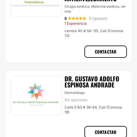
Cirugía estética, Medicina estética,
ver
más
5
(1 Opinión)
·
1 Experiencia
carrera 40 # 5A -55, Cali (Comuna
13)
CONTACTAR
DR. GUSTAVO ADOLFO
ESPINOSA ANDRADE
Dermatólogo
Sin opiniones
Calle 5 B3 # 38-44, Cali (Comuna
19)
CONTACTAR