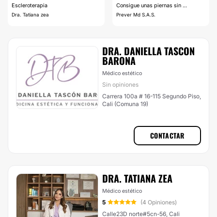
Escleroterapia
Consigue unas piernas sin ...
Dra. Tatiana zea
Prever Md S.A.S.
DRA. DANIELLA TASCON
BARONA
Médico estético
Sin opiniones
Carrera 100a # 16-115 Segundo Piso,
Cali (Comuna 19)
CONTACTAR
DRA. TATIANA ZEA
Médico estético
5
(4 Opiniones)
Calle23D norte#5cn-56, Cali