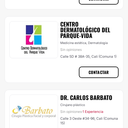
CENTRO
DERMATOLÓGICO DEL
PARQUE-VIDA
Medicina estética, Dermatología
Sin opiniones
Calle 5D # 38A-35, Cali (Comuna 1)
CONTACTAR
DR. CARLOS BARBATO
Cirujano plástico
Sin opiniones
1 Experiencia
·
Calle 3 Oeste #34-96, Cali (Comuna
15)