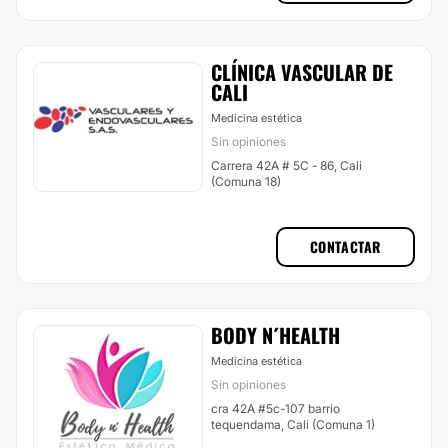
CLÍNICA VASCULAR DE
CALI
Medicina estética
Sin opiniones
Carrera 42A # 5C - 86, Cali
(Comuna 18)
CONTACTAR
BODY N´HEALTH
Medicina estética
Sin opiniones
cra 42A #5c-107 barrio
tequendama, Cali (Comuna 1)