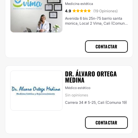
Medicina estética
4.9
(19 Opiniones)
Avenida 6 bis 25n-75 barrio santa
monica, Local 2 Vima, Cali (Comuna
1)
CONTACTAR
DR. ÁLVARO ORTEGA
MEDINA
Médico estético
Sin opiniones
Carrera 34 # 5-25, Cali (Comuna 19)
CONTACTAR