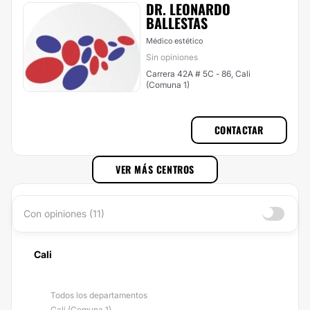
DR. LEONARDO
BALLESTAS
Médico estético
Sin opiniones
Carrera 42A # 5C - 86, Cali
(Comuna 1)
CONTACTAR
VER MÁS CENTROS
Con opiniones (11)
Cali
Todos los departamentos
Cali (Comuna 1)