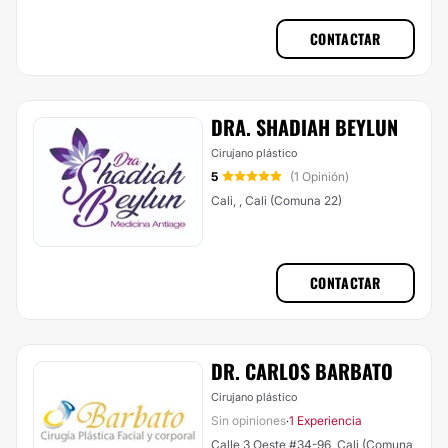
CONTACTAR
DRA. SHADIAH BEYLUN
Cirujano plástico
5
(1 Opinión)
Cali, , Cali (Comuna 22)
CONTACTAR
DR. CARLOS BARBATO
Cirujano plástico
Sin opiniones
1 Experiencia
·
Calle 3 Oeste #34-96, Cali (Comuna