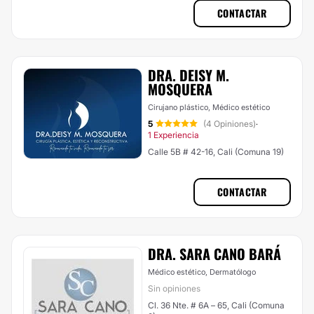
CONTACTAR
DRA. DEISY M.
MOSQUERA
Cirujano plástico, Médico estético
5
(4 Opiniones)
·
1 Experiencia
Calle 5B # 42-16, Cali (Comuna 19)
CONTACTAR
DRA. SARA CANO BARÁ
Médico estético, Dermatólogo
Sin opiniones
Cl. 36 Nte. # 6A – 65, Cali (Comuna