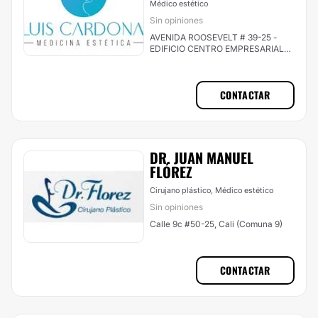
Médico estético
Sin opiniones
AVENIDA ROOSEVELT # 39-25 -
EDIFICIO CENTRO EMPRESARIAL
CONSULTORIO 805, Cali (Comuna
2)
CONTACTAR
DR. JUAN MANUEL
FLÓREZ
Cirujano plástico, Médico estético
Sin opiniones
Calle 9c #50-25, Cali (Comuna 9)
CONTACTAR