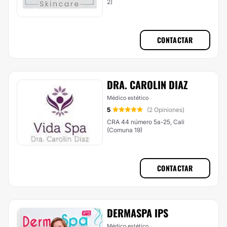
2)
CONTACTAR
DRA. CAROLIN DIAZ
Médico estético
5
(2 Opiniones)
CRA 44 número 5a-25, Cali
(Comuna 19)
CONTACTAR
DERMASPA IPS
Médico estético