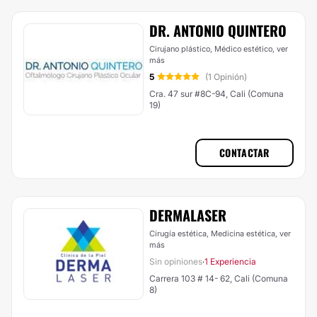
DR. ANTONIO QUINTERO
Cirujano plástico, Médico estético,
ver
más
5
(1 Opinión)
Cra. 47 sur #8C-94, Cali (Comuna
19)
CONTACTAR
DERMALASER
Cirugía estética, Medicina estética,
ver
más
Sin opiniones
1 Experiencia
·
Carrera 103 # 14- 62, Cali (Comuna
8)