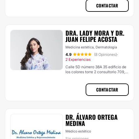
CONTACTAR
DRA. LADY MORA Y DR.
JUAN FELIPE ACOSTA
Medicina estética, Dermatología
4.9
(8 Opiniones)
·
2 Experiencias
Calle 5D número 38A 35 edificio de
los colores torre 2 consultorio 709,
Cali (Comuna 18)
CONTACTAR
DR. ÁLVARO ORTEGA
MEDINA
Médico estético
Sin opiniones