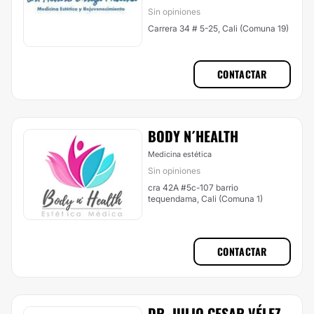
Sin opiniones
Carrera 34 # 5-25, Cali (Comuna 19)
CONTACTAR
BODY N´HEALTH
Medicina estética
Sin opiniones
cra 42A #5c-107 barrio
tequendama, Cali (Comuna 1)
CONTACTAR
DR. JULIO CESAR VÉLEZ