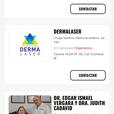
CONTACTAR
DERMALASER
Cirugía estética, Medicina estética,
ver
más
Sin opiniones
1 Experiencia
·
Carrera 103 # 14- 62, Cali (Comuna
8)
CONTACTAR
DR. EDGAR ISMAEL
VERGARA Y DRA. JUDITH
CADAVID