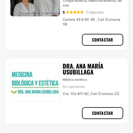
Cirugía estética, Medicina estética,
ver
más
5
(1 Opinión)
Carrera 46 # 9C-85 , Cali (Comuna
19)
CONTACTAR
DRA. ANA MARÍA
USUBILLAGA
Médico estético
Sin opiniones
Cra. 100 #11-60, Cali (Comuna 22)
CONTACTAR