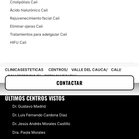
Criolipólisis Cali
Ácido hialurónico Cali
Rejuvenecimiento facial Cali
Eliminar ojeras Cali
Tratamientos para adelgazar Cali
HIFU Cali
CLINICASESTETICAS
CENTROS
VALLE DEL CAUCA
CALI
CALI (COMUNA 1)
BODY N´HEALTH
CONTACTAR
ÚLTIMOS CENTROS VISTOS
Dr. Gustavo Madrid
Dr. Luis Fernando Cardona Díaz
Dr. Jesús Andrés Morales Castillo
Dra. Paola Morales