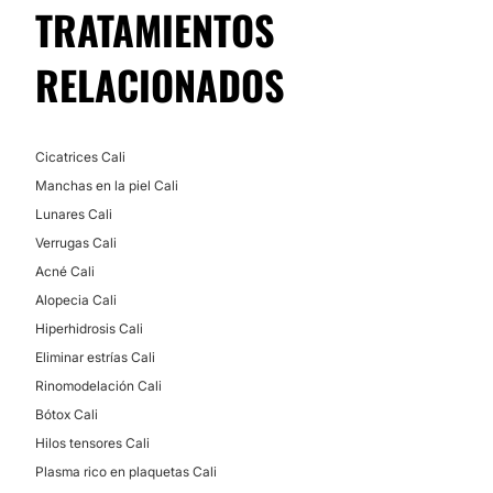
TRATAMIENTOS
Otros
Implantes de cabello
MEDICINA ESTÉTICA
RELACIONADOS
pérdida de peso y reprogramación metabólica,
Trabajamos en el metabolismo así logramos
resultados diferentes y si buscas perder peso sin
Cicatrices Cali
rebote somos los mejores.
Manchas en la piel Cali
Lunares Cali
CONTACTAR
Verrugas Cali
Acné Cali
Alopecia Cali
Hiperhidrosis Cali
Eliminar estrías Cali
Rinomodelación Cali
Bótox Cali
Hilos tensores Cali
Plasma rico en plaquetas Cali