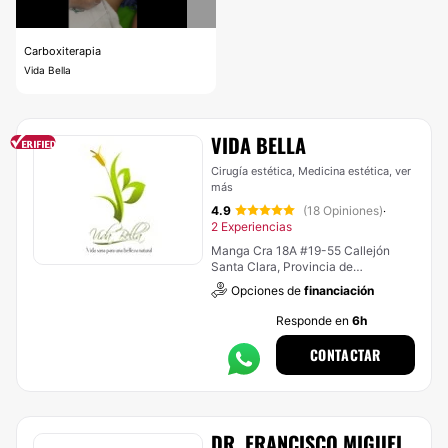
Carboxiterapia
Vida Bella
VIDA BELLA
Cirugía estética, Medicina estética,
ver
más
4.9
(18 Opiniones)
·
2 Experiencias
Manga Cra 18A #19-55 Callejón
Santa Clara, Provincia de
Cartagena, Bolivar, Colombia,
Opciones de
financiación
Cartagena de Indias (Localidad
Industrial De La Bahía)
Responde en
6h
CONTACTAR
DR. FRANCISCO MIGUEL