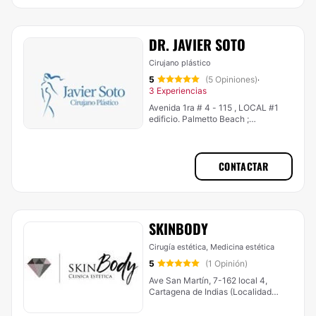
DR. JAVIER SOTO
Cirujano plástico
5
(5 Opiniones)
·
3 Experiencias
Avenida 1ra # 4 - 115 , LOCAL #1
edificio. Palmetto Beach ;
Bocagrande, Cartagena de Indias
(Localidad De La Virgen Y Turística)
CONTACTAR
SKINBODY
Cirugía estética, Medicina estética
5
(1 Opinión)
Ave San Martín, 7-162 local 4,
Cartagena de Indias (Localidad
Histórica Y Del Caribe Norte)