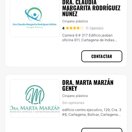
DRA. CLAUDIA
MARGARITA RODRÍGUEZ
NÚÑEZ
Cirujano plástico
4
(1 Opinión)
Carrera 6 # 317 Edificio jasban
oficina 611, Cartagena de Indias
(Localidad De La Virgen Y Turística)
CONTACTAR
DRA. MARTA MARZÁN
GENEY
Cirujano plástico
Sin opiniones
edificio centro ejecutivo, 129, Cra. 3
#8, Cartagena, Bolívar, Cartagena
de Indias (Localidad Histórica Y Del
Caribe Norte)