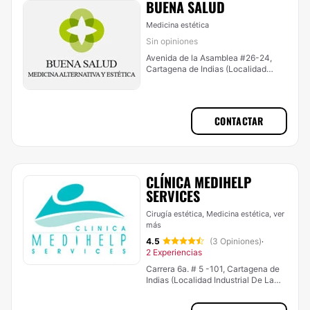
BUENA SALUD
Medicina estética
Sin opiniones
Avenida de la Asamblea #26-24,
Cartagena de Indias (Localidad
Histórica Y Del Caribe Norte)
CONTACTAR
CLÍNICA MEDIHELP
SERVICES
Cirugía estética, Medicina estética,
ver
más
4.5
(3 Opiniones)
·
2 Experiencias
Carrera 6a. # 5 -101, Cartagena de
Indias (Localidad Industrial De La
Bahía)