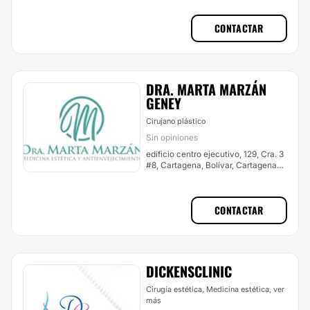
(Localidad De La Virgen Y Turística)
CONTACTAR
DRA. MARTA MARZÁN
GENEY
Cirujano plástico
Sin opiniones
edificio centro ejecutivo, 129, Cra. 3
#8, Cartagena, Bolívar, Cartagena
de Indias (Localidad Histórica Y Del
Caribe Norte)
CONTACTAR
DICKENSCLINIC
Cirugía estética, Medicina estética,
ver
más