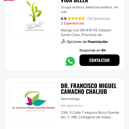
Cirugía estética, Medicina estética,
ver
más
4.9
(18 Opiniones)
·
2 Experiencias
Manga Cra 18A #19-55 Callejón
Santa Clara, Provincia de
Cartagena, Bolivar, Colombia,
Opciones de
financiación
Cartagena de Indias (Localidad
Industrial De La Bahía)
Responde en
6h
CONTACTAR
DR. FRANCISCO MIGUEL
CAMACHO CHALJUB
Dermatólogo
Sin opiniones
CRA .5 Calle 7 esquina Boca Grande
No. C-199, Cartagena de Indias
(Localidad Industrial De La Bahía)