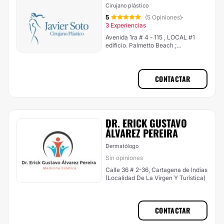
Cirujano plástico
5
(5 Opiniones)
·
3 Experiencias
Avenida 1ra # 4 - 115 , LOCAL #1
edificio. Palmetto Beach ;
Bocagrande, Cartagena de Indias
(Localidad De La Virgen Y Turística)
CONTACTAR
DR. ERICK GUSTAVO
ÁLVAREZ PEREIRA
Dermatólogo
Sin opiniones
Calle 36 # 2-36, Cartagena de Indias
(Localidad De La Virgen Y Turística)
CONTACTAR