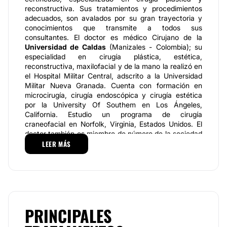
reconstructiva. Sus tratamientos y procedimientos
adecuados, son avalados por su gran trayectoria y
conocimientos que transmite a todos sus
consultantes. El doctor es médico Cirujano de la
Universidad de Caldas
(Manizales - Colombia); su
especialidad en cirugía plástica, estética,
reconstructiva, maxilofacial y de la mano la realizó en
el Hospital Militar Central, adscrito a la Universidad
Militar Nueva Granada. Cuenta con formación en
microcirugía, cirugía endoscópica y cirugía estética
por la University Of Southem en Los Ángeles,
California. Estudio un programa de cirugía
craneofacial en Norfolk, Virginia, Estados Unidos. El
doctor también es miembro de número de la sociedad
colombiana de cirugía Plástica y de la de la
LEER MÁS
Federación Ibero Latinoamericana de Cirugía Plástica
(FILAC). Ha operado a más de mil pacientes en
misiones Internacionales de labio y paladar hendido y
malformaciones craneofaciales en Bogotá, Cali y
Armenia (Colombia); Manila y Davao Mindanao
(Filipinas); Kisumu (Kenia); San Cristóbal (Venezuela);
PRINCIPALES
Roma (Italia); Tomsk (Rusia).