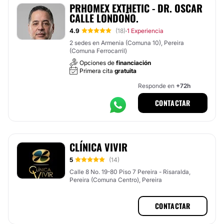
PRHOMEX EXTHETIC - DR. OSCAR
CALLE LONDOÑO.
4.9
(18)
1 Experiencia
·
2 sedes en Armenia (Comuna 10), Pereira
(Comuna Ferrocarril)
Opciones de
financiación
Primera cita
gratuita
Responde en
+72h
CONTACTAR
CLÍNICA VIVIR
5
(14)
Calle 8 No. 19-80 Piso 7 Pereira - Risaralda,
Pereira (Comuna Centro), Pereira
CONTACTAR