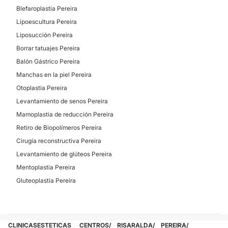
Blefaroplastia Pereira
Depilación Láser
Lipoescultura Pereira
HIFU
Liposucción Pereira
Celulitis
Borrar tatuajes Pereira
Microdermoabrasión
Balón Gástrico Pereira
Mesoterapia
Manchas en la piel Pereira
Otoplastia Pereira
CIRUGÍA BARIÁTRICA
Levantamiento de senos Pereira
Mamoplastia de reducción Pereira
Retiro de Biopolímeros Pereira
Manga Gástrica
Cirugía reconstructiva Pereira
Balón Gástrico
Levantamiento de glúteos Pereira
Bypass Gástrico
Mentoplastia Pereira
Gluteoplastia Pereira
DERMATOLOGÍA
Manchas en la piel
CLINICASESTETICAS
CENTROS
RISARALDA
PEREIRA