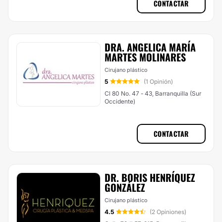
CONTACTAR
DRA. ANGELICA MARÍA
MARTES MOLINARES
Cirujano plástico
5
(1 Opinión)
Cl 80 No. 47 - 43, Barranquilla (Sur
Occidente)
CONTACTAR
DR. BORIS HENRÍQUEZ
GONZÁLEZ
Cirujano plástico
4.5
(2 Opiniones)