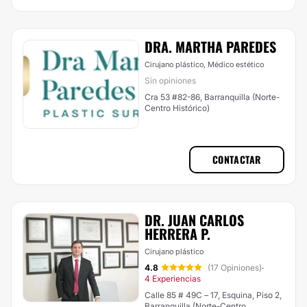
DRA. MARTHA PAREDES
Cirujano plástico, Médico estético
Sin opiniones
Cra 53 #82-86, Barranquilla (Norte-
Centro Histórico)
CONTACTAR
DR. JUAN CARLOS
HERRERA P.
Cirujano plástico
4.8
(17 Opiniones)
·
4 Experiencias
Calle 85 # 49C – 17, Esquina, Piso 2,
Barranquilla (Norte-Centro