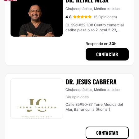
Cirujano plástico, Médico estético
4.8
(5 Opiniones)
Cl. 29d #22-108 Centro comercial
caribe plaza piso 2 local 2-23,
Cartagena de Indias (Localidad
Histórica Y Del Caribe Norte)
Responde en
33h
CONTACTAR
DR. JESUS CABRERA
Cirujano plástico, Médico estético
Sin opiniones
Calle 85#50-37 Torre Medica del
Mar, Barranquilla (Riomar)
CONTACTAR