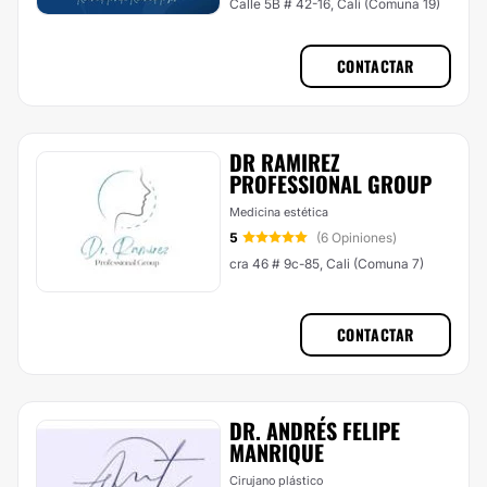
Calle 5B # 42-16, Cali (Comuna 19)
CONTACTAR
DR RAMIREZ
PROFESSIONAL GROUP
Medicina estética
5
(6 Opiniones)
cra 46 # 9c-85, Cali (Comuna 7)
CONTACTAR
DR. ANDRÉS FELIPE
MANRIQUE
Cirujano plástico