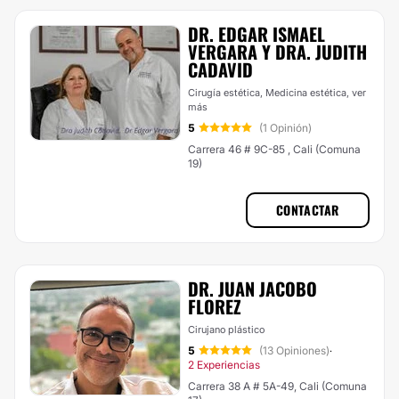
DR. EDGAR ISMAEL
VERGARA Y DRA. JUDITH
CADAVID
Cirugía estética, Medicina estética,
ver
más
5
(1 Opinión)
Carrera 46 # 9C-85 , Cali (Comuna
19)
CONTACTAR
DR. JUAN JACOBO
FLOREZ
Cirujano plástico
5
(13 Opiniones)
·
2 Experiencias
Carrera 38 A # 5A-49, Cali (Comuna