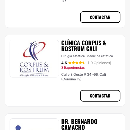
17)
CONTACTAR
CLÍNICA CORPUS &
ROSTRUM CALI
Cirugía estética, Medicina estética
4.5
(10 Opiniones)
·
3 Experiencias
Calle 3 Oeste # 34 -96, Cali
(Comuna 19)
CONTACTAR
DR. BERNARDO
CAMACHO