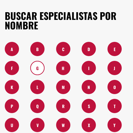
BUSCAR ESPECIALISTAS POR
NOMBRE
A
B
C
D
E
F
G
H
I
J
K
L
M
N
O
P
Q
R
S
T
U
V
W
X
Y