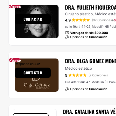
DRA. YULIETH FIGUERO
Responde en
47h
Cirujano plástico, Médico esté
CONTACTAR
4.9
·
(92 Opiniones)
1
calle 19a # 44-25, Medellín (El Pob
Verrugas
desde
$90.000
Opciones de
financiación
DRA. OLGA GOMEZ MON
Responde en
37h
Médico estético
CONTACTAR
5
(2 Opiniones)
Cra 43a 16sur-47, Medellín (El Pob
Opciones de
financiación
DRA. CATALINA SANTA VÉ