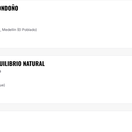
LONDOÑO
4, Medellín (El Poblado)
QUILIBRIO NATURAL
a
ue)