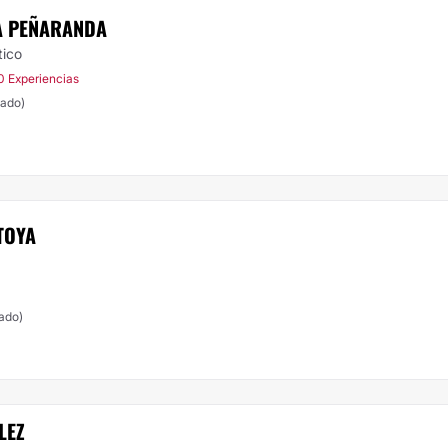
A PEÑARANDA
tico
0 Experiencias
lado)
TOYA
lado)
LEZ