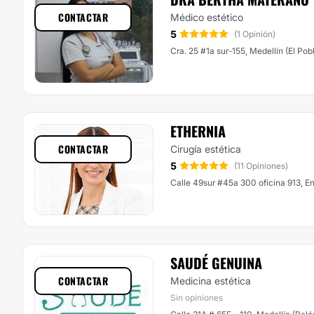
CONTACTAR
Médico estético
5
(1 Opinión)
Cra. 25 #1a sur-155, Medellín (El Pob
ETHERNIA
CONTACTAR
Cirugía estética
5
(11 Opiniones)
Calle 49sur #45a 300 oficina 913, E
SAUDÉ GENUINA
CONTACTAR
Medicina estética
Sin opiniones