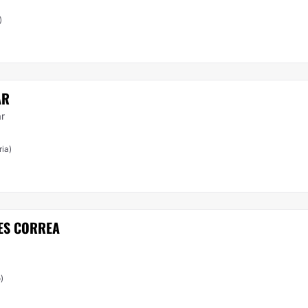
)
AR
ar
ia)
ES CORREA
)