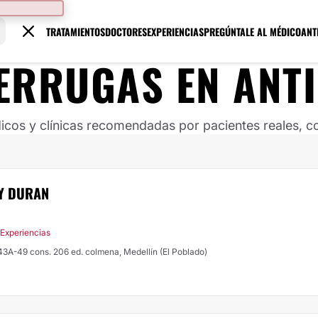
TRATAMIENTOS
DOCTORES
EXPERIENCIAS
PREGÚNTALE AL MÉDICO
ANT
ERRUGAS
EN
ANT
os y clínicas recomendadas por pacientes reales, co
RY DURAN
 Experiencias
43A-49 cons. 206 ed. colmena, Medellín (El Poblado)