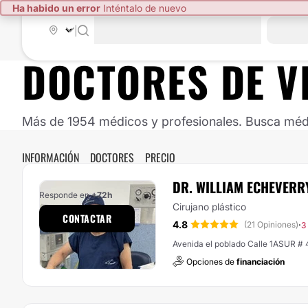
Ha habido un error
Inténtalo de nuevo
|
DOCTORES DE
V
Más de 1954 médicos y profesionales. Busca médic
INFORMACIÓN
DOCTORES
PRECIO
DR. WILLIAM ECHEVER
Responde en
+72h
Cirujano plástico
CONTACTAR
4.8
·
(21 Opiniones)
3
Avenida el poblado Calle 1ASUR # 
Opciones de
financiación