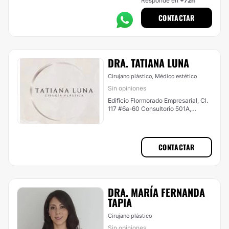
Responde en
+72h
CONTACTAR
DRA. TATIANA LUNA
Cirujano plástico, Médico estético
Sin opiniones
Edificio Flormorado Empresarial, Cl.
117 #6a-60 Consultorio 501A,
Usaquén (Bogotá Norte)
CONTACTAR
DRA. MARÍA FERNANDA
TAPIA
Cirujano plástico
Sin opiniones