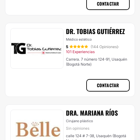
CONTACTAR
DR. TOBIAS GUTIÉRREZ
Médico estético
5
(144 Opiniones)
·
101 Experiencias
Carrera. 7 número 124-91, Usaquén
(Bogotá Norte)
CONTACTAR
DRA. MARIANA RÍOS
Cirujano plástico
Sin opiniones
calle 124 # 7-38, Usaquén (Bogotá