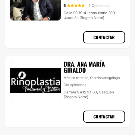
5
(7 Opiniones)
Calle 90 19-41 consultorio 203.,
Usaquén (Bogotá Norte)
CONTACTAR
DRA. ANA MARÍA
GIRALDO
Médico estético, Otorrinolaringólogo
Sin opiniones
Carrera 9 #127C-60, Usaquén
(Bogotá Norte)
CONTACTAR