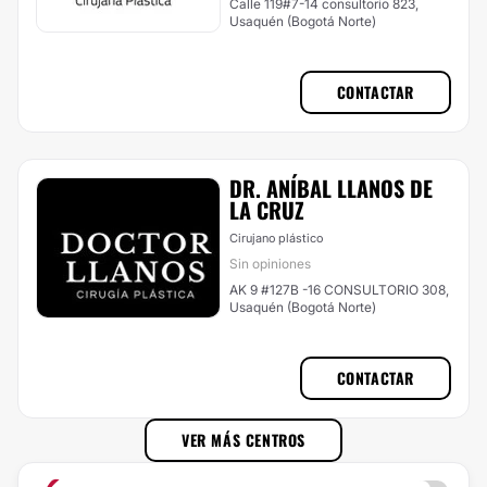
Calle 119#7-14 consultorio 823,
Usaquén (Bogotá Norte)
CONTACTAR
DR. ANÍBAL LLANOS DE
LA CRUZ
Cirujano plástico
Sin opiniones
AK 9 #127B -16 CONSULTORIO 308,
Usaquén (Bogotá Norte)
CONTACTAR
VER MÁS CENTROS