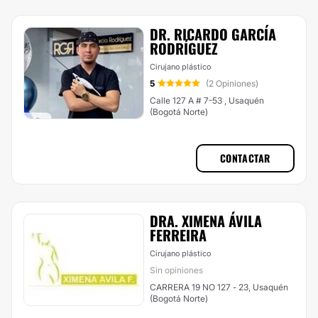
DR. RICARDO GARCÍA
RODRÍGUEZ
Cirujano plástico
5
(2 Opiniones)
Calle 127 A # 7-53 , Usaquén
(Bogotá Norte)
CONTACTAR
DRA. XIMENA ÁVILA
FERREIRA
Cirujano plástico
Sin opiniones
CARRERA 19 NO 127 - 23, Usaquén
(Bogotá Norte)