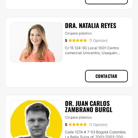
DRA. NATALIA REYES
Cirujano plástico
5
(1 Opinión)
Cr 15 124-30 Local 1001 Centro
comercial Unicentro, Usaquén
(Bogotá Norte)
CONTACTAR
DR. JUAN CARLOS
ZAMBRANO BURGL
Cirujano plástico
5
(1 Opinión)
Calle 127A # 7-53 Bogotá Colombia
La Bella Suiza of. 7001-7002-7004,