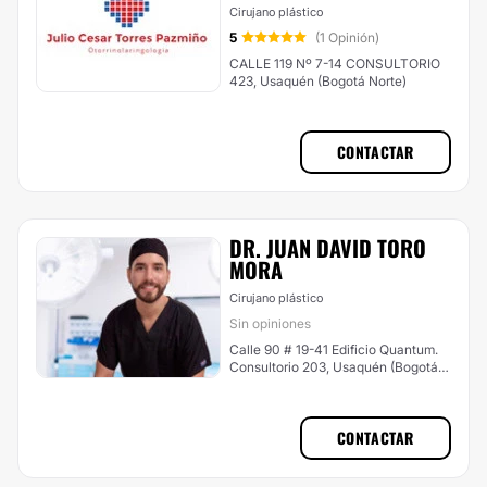
Cirujano plástico
5
(1 Opinión)
CALLE 119 Nº 7-14 CONSULTORIO
423, Usaquén (Bogotá Norte)
CONTACTAR
DR. JUAN DAVID TORO
MORA
Cirujano plástico
Sin opiniones
Calle 90 # 19-41 Edificio Quantum.
Consultorio 203, Usaquén (Bogotá
Norte)
CONTACTAR