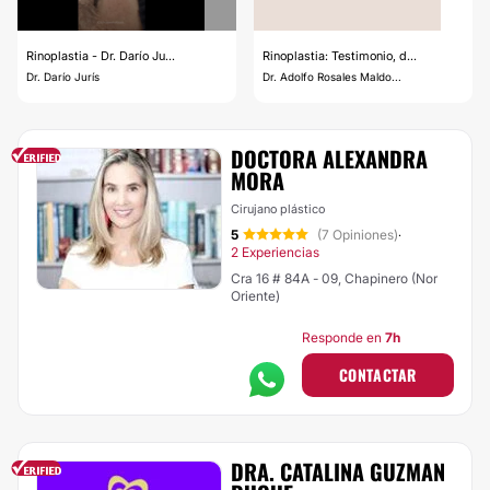
Rinoplastia - Dr. Darío Ju...
Rinoplastia: Testimonio, d...
Dr. Darío Jurís
Dr. Adolfo Rosales Maldo...
DOCTORA ALEXANDRA
MORA
Cirujano plástico
5
(7 Opiniones)
·
2 Experiencias
Cra 16 # 84A - 09, Chapinero (Nor
Oriente)
Responde en
7h
CONTACTAR
DRA. CATALINA GUZMAN