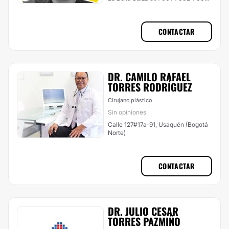
Usaquén (Bogotá Norte)
CONTACTAR
DR. CAMILO RAFAEL
TORRES RODRÍGUEZ
Cirujano plástico
Sin opiniones
Calle 127#17a-91, Usaquén (Bogotá
Norte)
CONTACTAR
DR. JULIO CESAR
TORRES PAZMIÑO