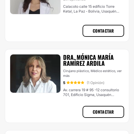
Calacoto calle 15 edificio Torre
Ketal, La Paz - Bolivia, Usaquén
(Bogotá Norte)
CONTACTAR
DRA. MÓNICA MARÍA
RAMÍREZ ARDILA
Cirujano plástico, Médico estético,
ver
más
5
(1 Opinión)
Av. carrera 19 # 95 -12 consultorio
701, Edificio Sigma, Usaquén
(Bogotá Norte)
CONTACTAR