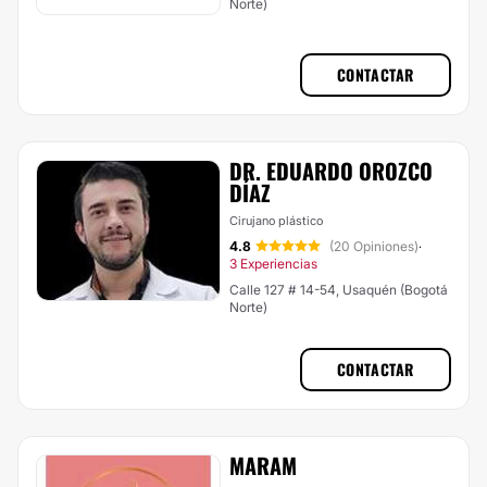
Norte)
CONTACTAR
DR. EDUARDO OROZCO
DÍAZ
Cirujano plástico
4.8
(20 Opiniones)
·
3 Experiencias
Calle 127 # 14-54, Usaquén (Bogotá
Norte)
CONTACTAR
MARAM